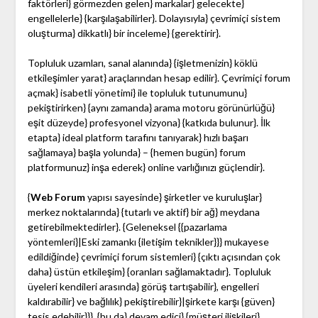
faktörleri} görmezden gelen} markalar} gelecekte}
engellelerle} {karşılaşabilirler}. Dolayısıyla} çevrimiçi sistem
oluşturma} dikkatlı} bir inceleme} {gerektirir}.
Topluluk uzamları, sanal alanında} {işletmenizin} köklü
etkileşimler yarat} araçlarından hesap edilir}. Çevrimiçi forum
açmak} isabetli yönetimi} ile topluluk tutunumunu}
pekiştirirken} {aynı zamanda} arama motoru görünürlüğü}
eşit düzeyde} profesyonel vizyona} {katkıda bulunur}. İlk
etapta} ideal platform tarafını tanıyarak} hızlı başarı
sağlamaya} başla yolunda} – {hemen bugün} forum
platformunuz} inşa ederek} online varlığınızı güçlendir}.
{
Web Forum
yapısı sayesinde} şirketler ve kuruluşlar}
merkez noktalarında} {tutarlı ve aktif} bir ağ} meydana
getirebilmektedirler}. {Geleneksel {{pazarlama
yöntemleri}|Eski zamankı {iletişim teknikler}}} mukayese
edildiğinde} çevrimiçi forum sistemleri} {çıktı açısından çok
daha} üstün etkileşim} {oranları sağlamaktadır}. Topluluk
üyeleri kendileri arasında} görüş tartışabilir}, engelleri
kaldırabilir} ve bağlılık} pekiştirebilir}|şirkete karşı {güven}
tesis edebilir}}}, {bu da} devam edici} {müşteri ilişkileri}