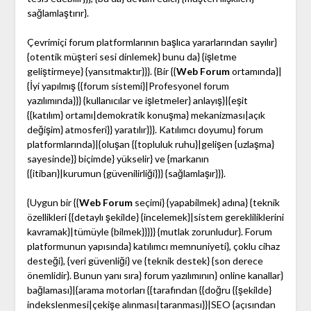
sağlamlaştırır}.
Çevrimiçi forum platformlarının başlıca yararlarından sayılır}
{otentik müşteri sesi dinlemek} bunu da} {işletme
geliştirmeye} {yansıtmaktır}}}. {Bir {{
Web Forum
ortamında}|
{İyi yapılmış {{forum sistemi}|Profesyonel forum
yazılımında}}} {kullanıcılar ve işletmeler} anlayış}|{eşit
{{katılım} ortamı|demokratik konuşma} mekanizması|açık
değişim} atmosferi}} yaratılır}}}. Katılımcı doyumu} forum
platformlarında}|{oluşan {{topluluk ruhu}|gelişen {uzlaşma}
sayesinde}} biçimde} yükselir} ve {markanın
{{itibarı}|kurumun {güvenilirliği}}} {sağlamlaşır}}}.
{Uygun bir {{
Web Forum
seçimi} {yapabilmek} adına} {teknik
özellikleri {{detaylı şekilde} {incelemek}|sistem gerekliliklerini
kavramak}|tümüyle {bilmek}}}}} {mutlak zorunludur}. Forum
platformunun yapısında} katılımcı memnuniyeti}, çoklu cihaz
desteği}, {veri güvenliği} ve {teknik destek} {son derece
önemlidir}. Bunun yanı sıra} forum yazılımının} online kanallar}
bağlaması}|{arama motorları {{tarafından {{doğru {{şekilde}
indekslenmesi|çekişe alınması|taranması}}|SEO {açısından