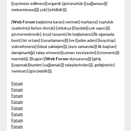
{{optimize edilmesi}|organik {görünürlük {{sağlaması}}}
mekanizması}}}} çok} {etkilidir}}}.
{
Web Forum
başlatma kararı} vermek} markanız} topluluk
üyeleriniz} ileriye dönük} {oldukça {{faydalı}|çok yapıcı}}}
göstermektedir}. kısa} tasarım} ile başlamanız|İlk aşamada
basit} bir ortam} {tasarlamanız}}} {ve {{adım adım} {büyütüp}
yükseltmeniz} {ideal yaklaşım}}}, {aynı zamanda}}} ilk baştan}
danışmanlığı} talep etmeniz}|uzman tavsiyesini} {istemeniz}}}
mantıklı}}. {Bugün {{
Web Forum
dünyasına}}} {giriş
{{yapmak}|katılım {sağlamak}}} taleplerinden}}}, gelişiminin}
teminatı} {görülebilir}}}.
Forum
Forum
Forum
Forum
Forum
Forum
Forum
Forum