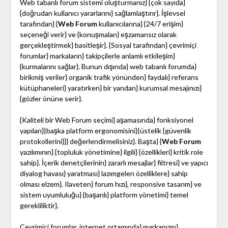
Web tabanlı forum sistemi oluşturmanız} {çok sayıda}
{doğrudan kullanıcı yararlarını} sağlamlaştırır}. İşlevsel
tarafından} {
Web Forum
kullanıcılarına} {24/7 erişim}
seçeneği verir} ve {konuşmaları} eşzamansız olarak
gerçekleştirmek} basitleşir}. {Sosyal tarafından} çevrimiçi
forumlar} markaların} takipçilerle anlamlı etkileşim}
{kurmalarını sağlar}. Bunun dışında} web tabanlı forumda}
birikmiş veriler} organik trafik yönünden} faydalı} referans
kütüphaneleri} yaratırken} bir yandan} kurumsal mesajınızı}
{gözler önüne serir}.
{Kaliteli bir Web Forum seçimi} aşamasında} fonksiyonel
yapıları}|başka platform ergonomisini}|üstelik {güvenlik
protokollerini}}} değerlendirmelisiniz}. Başta} {
Web Forum
yazılımının} {topluluk yönetimine} ilgili} {özellikleri} kritik role
sahip}. İçerik denetçilerinin} zararlı mesajlar} filtresi} ve yapıcı
diyalog havası} yaratması} lazımgelen özelliklere} sahip
olması elzem}. Ilaveten} forum hızı}, responsive tasarım} ve
sistem uyumluluğu} {başarılı} platform yönetimi} temel
gerekliliktir}.
Çevrimiçi forumlar, internet ortamında} markanızın}