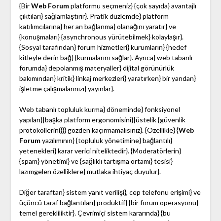
{Bir
Web Forum
platformu seçmeniz} {çok sayıda} avantajlı
çıktıları} sağlamlaştırır}. Pratik düzlemde} platform
katılımcılarına} her an bağlanma} olanağını yaratır} ve
{konuşmaları} {asynchronous yürütebilmek} kolaylaşır}.
{Sosyal tarafından} forum hizmetleri} kurumların} {hedef
kitleyle derin bağ} {kurmalarını sağlar}. Ayrıca} web tabanlı
forumda} depolanmış materyaller} dijital görünürlük
bakımından} kritik} linkaj merkezleri} yaratırken} bir yandan}
işletme çalışmalarınızı} yayınlar}.
Web tabanlı topluluk kurma} döneminde} fonksiyonel
yapıları}|başka platform ergonomisini}|üstelik {güvenlik
protokollerini}}} gözden kaçırmamalısınız}. {Özellikle} {
Web
Forum
yazılımının} {topluluk yönetimine} bağlantılı}
yetenekleri} karar verici niteliktedir}. {Moderatörlerin}
{spam} yönetimi} ve {sağlıklı tartışma ortamı} tesisi}
lazımgelen özelliklere} mutlaka ihtiyaç duyulur}.
Diğer taraftan} sistem yanıt verilişi}, cep telefonu erişimi} ve
üçüncü taraf bağlantıları} produktif} {bir forum operasyonu}
temel gerekliliktir}. Çevrimiçi sistem kararında} {bu