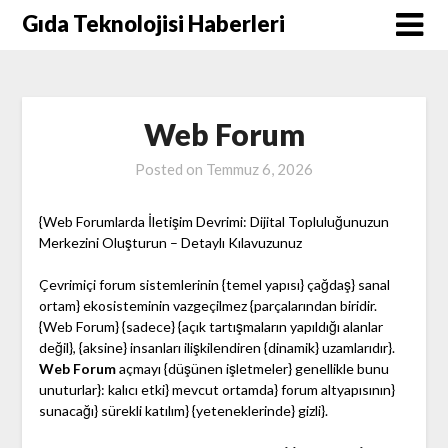
Skip
Gıda Teknolojisi Haberleri
to
content
Web Forum
Posted on
Temmuz 6, 2026
{Web Forumlarda İletişim Devrimi: Dijital Topluluğunuzun
Merkezini Oluşturun – Detaylı Kılavuzunuz
Çevrimiçi forum sistemlerinin {temel yapısı} çağdaş} sanal
ortam} ekosisteminin vazgeçilmez {parçalarından biridir.
{Web Forum} {sadece} {açık tartışmaların yapıldığı alanlar
değil}, {aksine} insanları ilişkilendiren {dinamik} uzamlarıdır}.
Web Forum
açmayı {düşünen işletmeler} genellikle bunu
unuturlar}: kalıcı etki} mevcut ortamda} forum altyapısının}
sunacağı} sürekli katılım} {yeteneklerinde} gizli}.