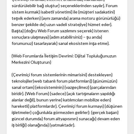
sürdürülebilir bağ oluştur} seçeneklerinden sayılır}. Forum
sistem kurmak} isabetli yönetimi} ile {müşteri sadakatini}
teşvik ederken} {aynı zamanda} arama motoru görünürlüğü}
benzer şekilde de} uzun vadeli stratejiye} hizmet eder}.
Başta} {doğru Web Forum yazılımını seçerek} istenen
sonuçlara ulaşmaya} {adım atabilirsiniz} – şu anda}
forumunuz} tasarlayarak} sanal ekosistem inşa etme}.
{Web Forumlarda İletişim Devrimi: Dijital Topluluğunuzun
Merkezini Oluşturun}
{Çevrimiçi forum sistemlerinin mimarisini} destekleyen}
teknolojiler|web tabanlı forum platformları}} {günümüzün}
sanal ortam} {ekosisteminin} {vazgeçilmez} {parçalarından
biridir}. {Web Forum} {sadece} {açık tartışmaların yapıldığı
alanlar değil}, bunun yerine} katılımcıları mobilize eden}
hareketli} platformlardır}. Çevrimiçi forum kurmayı} {düşünen
işletmeler} çoğunlukla görmezden gelirler}: {gerçek başarı}
güncel durumda} forum altyapısının} sunacağı} devam eden
iş birliği} olanağında} {yatmaktadır}.