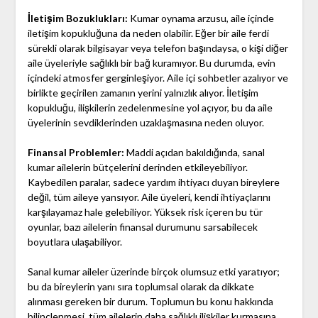
İletişim Bozuklukları:
Kumar oynama arzusu, aile içinde
iletişim kopukluğuna da neden olabilir. Eğer bir aile ferdi
sürekli olarak bilgisayar veya telefon başındaysa, o kişi diğer
aile üyeleriyle sağlıklı bir bağ kuramıyor. Bu durumda, evin
içindeki atmosfer gerginleşiyor. Aile içi sohbetler azalıyor ve
birlikte geçirilen zamanın yerini yalnızlık alıyor. İletişim
kopukluğu, ilişkilerin zedelenmesine yol açıyor, bu da aile
üyelerinin sevdiklerinden uzaklaşmasına neden oluyor.
Finansal Problemler:
Maddi açıdan bakıldığında, sanal
kumar ailelerin bütçelerini derinden etkileyebiliyor.
Kaybedilen paralar, sadece yardım ihtiyacı duyan bireylere
değil, tüm aileye yansıyor. Aile üyeleri, kendi ihtiyaçlarını
karşılayamaz hale gelebiliyor. Yüksek risk içeren bu tür
oyunlar, bazı ailelerin finansal durumunu sarsabilecek
boyutlara ulaşabiliyor.
Sanal kumar aileler üzerinde birçok olumsuz etki yaratıyor;
bu da bireylerin yanı sıra toplumsal olarak da dikkate
alınması gereken bir durum. Toplumun bu konu hakkında
bilinçlenmesi, tüm ailelerin daha sağlıklı ilişkiler kurmasına