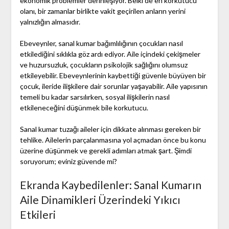
ekonomik problemler derinleşiyor. Belki de en korkutucu
olanı, bir zamanlar birlikte vakit geçirilen anların yerini
yalnızlığın almasıdır.
Ebeveynler, sanal kumar bağımlılığının çocukları nasıl
etkilediğini sıklıkla göz ardı ediyor. Aile içindeki çekişmeler
ve huzursuzluk, çocukların psikolojik sağlığını olumsuz
etkileyebilir. Ebeveynlerinin kaybettiği güvenle büyüyen bir
çocuk, ileride ilişkilere dair sorunlar yaşayabilir. Aile yapısının
temeli bu kadar sarsılırken, sosyal ilişkilerin nasıl
etkileneceğini düşünmek bile korkutucu.
Sanal kumar tuzağı aileler için dikkate alınması gereken bir
tehlike. Ailelerin parçalanmasına yol açmadan önce bu konu
üzerine düşünmek ve gerekli adımları atmak şart. Şimdi
soruyorum; eviniz güvende mi?
Ekranda Kaybedilenler: Sanal Kumarın
Aile Dinamikleri Üzerindeki Yıkıcı
Etkileri