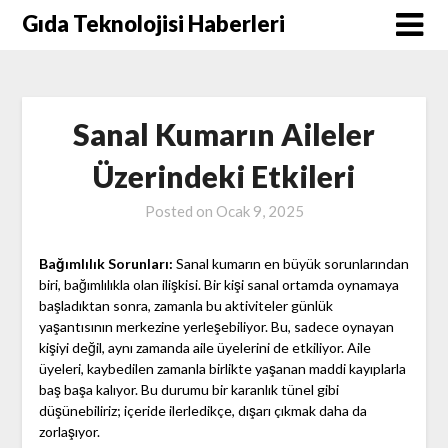
Skip
Gıda Teknolojisi Haberleri
to
content
Sanal Kumarın Aileler
Üzerindeki Etkileri
Posted on
Ocak 9, 2025
Bağımlılık Sorunları:
Sanal kumarın en büyük sorunlarından
biri, bağımlılıkla olan ilişkisi. Bir kişi sanal ortamda oynamaya
başladıktan sonra, zamanla bu aktiviteler günlük
yaşantısının merkezine yerleşebiliyor. Bu, sadece oynayan
kişiyi değil, aynı zamanda aile üyelerini de etkiliyor. Aile
üyeleri, kaybedilen zamanla birlikte yaşanan maddi kayıplarla
baş başa kalıyor. Bu durumu bir karanlık tünel gibi
düşünebiliriz; içeride ilerledikçe, dışarı çıkmak daha da
zorlaşıyor.