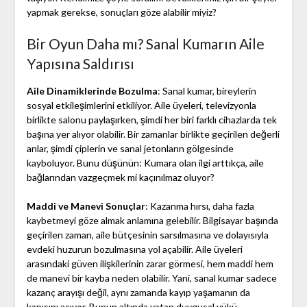
yapmak gerekse, sonuçları göze alabilir miyiz?
Bir Oyun Daha mı? Sanal Kumarın Aile
Yapısına Saldırısı
Aile Dinamiklerinde Bozulma
: Sanal kumar, bireylerin
sosyal etkileşimlerini etkiliyor. Aile üyeleri, televizyonla
birlikte salonu paylaşırken, şimdi her biri farklı cihazlarda tek
başına yer alıyor olabilir. Bir zamanlar birlikte geçirilen değerli
anlar, şimdi çiplerin ve sanal jetonların gölgesinde
kayboluyor. Bunu düşünün: Kumara olan ilgi arttıkça, aile
bağlarından vazgeçmek mi kaçınılmaz oluyor?
Maddi ve Manevi Sonuçlar
: Kazanma hırsı, daha fazla
kaybetmeyi göze almak anlamına gelebilir. Bilgisayar başında
geçirilen zaman, aile bütçesinin sarsılmasına ve dolayısıyla
evdeki huzurun bozulmasına yol açabilir. Aile üyeleri
arasındaki güven ilişkilerinin zarar görmesi, hem maddi hem
de manevi bir kayba neden olabilir. Yani, sanal kumar sadece
kazanç arayışı değil, aynı zamanda kayıp yaşamanın da
kapısını açıyor. Bunun altında yatan duygusal yükü