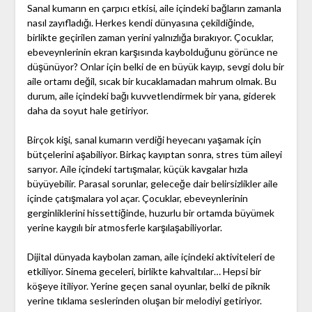
Sanal kumarın en çarpıcı etkisi, aile içindeki bağların zamanla
nasıl zayıfladığı. Herkes kendi dünyasına çekildiğinde,
birlikte geçirilen zaman yerini yalnızlığa bırakıyor. Çocuklar,
ebeveynlerinin ekran karşısında kaybolduğunu görünce ne
düşünüyor? Onlar için belki de en büyük kayıp, sevgi dolu bir
aile ortamı değil, sıcak bir kucaklamadan mahrum olmak. Bu
durum, aile içindeki bağı kuvvetlendirmek bir yana, giderek
daha da soyut hale getiriyor.
Birçok kişi, sanal kumarın verdiği heyecanı yaşamak için
bütçelerini aşabiliyor. Birkaç kayıptan sonra, stres tüm aileyi
sarıyor. Aile içindeki tartışmalar, küçük kavgalar hızla
büyüyebilir. Parasal sorunlar, geleceğe dair belirsizlikler aile
içinde çatışmalara yol açar. Çocuklar, ebeveynlerinin
gerginliklerini hissettiğinde, huzurlu bir ortamda büyümek
yerine kaygılı bir atmosferle karşılaşabiliyorlar.
Dijital dünyada kaybolan zaman, aile içindeki aktiviteleri de
etkiliyor. Sinema geceleri, birlikte kahvaltılar… Hepsi bir
köşeye itiliyor. Yerine geçen sanal oyunlar, belki de piknik
yerine tıklama seslerinden oluşan bir melodiyi getiriyor.