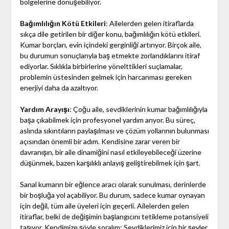
bölgelerine dönüşebiliyor.
Bağımlılığın Kötü Etkileri
: Ailelerden gelen itiraflarda
sıkça dile getirilen bir diğer konu, bağımlılığın kötü etkileri.
Kumar borçları, evin içindeki gerginliği artırıyor. Birçok aile,
bu durumun sonuçlarıyla baş etmekte zorlandıklarını itiraf
ediyorlar. Sıklıkla birbirlerine yönelttikleri suçlamalar,
problemin üstesinden gelmek için harcanması gereken
enerjiyi daha da azaltıyor.
Yardım Arayışı
: Çoğu aile, sevdiklerinin kumar bağımlılığıyla
başa çıkabilmek için profesyonel yardım arıyor. Bu süreç,
aslında sıkıntıların paylaşılması ve çözüm yollarının bulunması
açısından önemli bir adım. Kendisine zarar veren bir
davranışın, bir aile dinamiğini nasıl etkileyebileceği üzerine
düşünmek, bazen karşılıklı anlayış geliştirebilmek için şart.
Sanal kumarın bir eğlence aracı olarak sunulması, derinlerde
bir boşluğa yol açabiliyor. Bu durum, sadece kumar oynayan
için değil, tüm aile üyeleri için geçerli. Ailelerden gelen
itiraflar, belki de değişimin başlangıcını tetikleme potansiyeli
taşıyor. Kendimize şöyle soralım: Sevdiklerimiz için bir şeyler