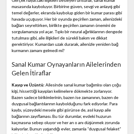
Gerçek hayattaki ilişkileri besleyen unsurlar, sanal kumar
masasında kayboluyor. Birbirine güven, sevgi ve anlayış gibi
temel değerler, ekranda kaybolup giden bir kumar parası gibi
havada uçuşuyor. Her bir oyunda geçirilen zaman, ailenizdeki
bağları seyreltirken, birlikte geçirilen zamanın önemini de
sorgulamanıza yol açar. Tıpkı bir neural ağırlıklarının dengede
tutulması gibi, aile ilişkileri de sürekli bakım ve dikkat
gerektiriyor. Kumardan uzak durarak, ailenizle yeniden bağ
kurmanın zamanı gelmedi mi?
Sanal Kumar Oynayanların Ailelerinden
Gelen İtiraflar
Kayıp ve Üzüntü
: Ailesinde sanal kumar bağımlısı olan çoğu
kişi, hissettiği kayıpları kelimelere dökmekte zorlanıyor.
Bazen sadece birikimlerinin, bazen ise zamanının, bazen de
duygusal bağlantılarının kaybolduğunu fark ediyorlar. Para
kaybı, yüzeydeki mesele gibi görünse de, asıl kayıp aile
bağlarının zayıflaması. Bu tür durumlar, evdeki huzurun
kaçmasına sebep oluyor ve her an o anı düşünmek zorunda
kalıyorlar. Bunun yaşandığı evler, zamanla “duygusal felaket”