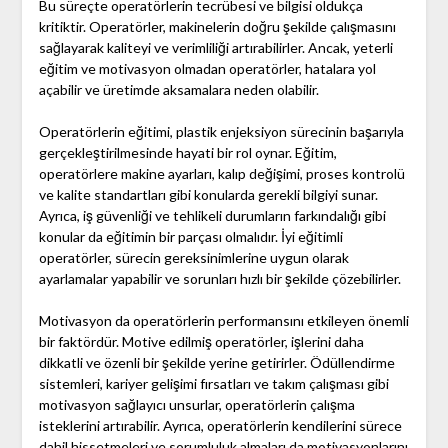
Bu süreçte operatörlerin tecrübesi ve bilgisi oldukça
kritiktir. Operatörler, makinelerin doğru şekilde çalışmasını
sağlayarak kaliteyi ve verimliliği artırabilirler. Ancak, yeterli
eğitim ve motivasyon olmadan operatörler, hatalara yol
açabilir ve üretimde aksamalara neden olabilir.
Operatörlerin eğitimi, plastik enjeksiyon sürecinin başarıyla
gerçekleştirilmesinde hayati bir rol oynar. Eğitim,
operatörlere makine ayarları, kalıp değişimi, proses kontrolü
ve kalite standartları gibi konularda gerekli bilgiyi sunar.
Ayrıca, iş güvenliği ve tehlikeli durumların farkındalığı gibi
konular da eğitimin bir parçası olmalıdır. İyi eğitimli
operatörler, sürecin gereksinimlerine uygun olarak
ayarlamalar yapabilir ve sorunları hızlı bir şekilde çözebilirler.
Motivasyon da operatörlerin performansını etkileyen önemli
bir faktördür. Motive edilmiş operatörler, işlerini daha
dikkatli ve özenli bir şekilde yerine getirirler. Ödüllendirme
sistemleri, kariyer gelişimi fırsatları ve takım çalışması gibi
motivasyon sağlayıcı unsurlar, operatörlerin çalışma
isteklerini artırabilir. Ayrıca, operatörlerin kendilerini sürece
dahil hissetmeleri ve sorumluluk almaları da motivasyonlarını