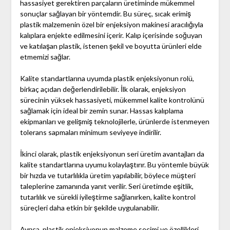
hassasiyet gerektiren parçaların üretiminde mükemmel
sonuçlar sağlayan bir yöntemdir. Bu süreç, sıcak erimiş
plastik malzemenin özel bir enjeksiyon makinesi aracılığıyla
kalıplara enjekte edilmesini içerir. Kalıp içerisinde soğuyan
ve katılaşan plastik, istenen şekil ve boyutta ürünleri elde
etmemizi sağlar.
Kalite standartlarına uyumda plastik enjeksiyonun rolü,
birkaç açıdan değerlendirilebilir. İlk olarak, enjeksiyon
sürecinin yüksek hassasiyeti, mükemmel kalite kontrolünü
sağlamak için ideal bir zemin sunar. Hassas kalıplama
ekipmanları ve gelişmiş teknolojilerle, ürünlerde istenmeyen
tolerans sapmaları minimum seviyeye indirilir.
İkinci olarak, plastik enjeksiyonun seri üretim avantajları da
kalite standartlarına uyumu kolaylaştırır. Bu yöntemle büyük
bir hızda ve tutarlılıkla üretim yapılabilir, böylece müşteri
taleplerine zamanında yanıt verilir. Seri üretimde eşitlik,
tutarlılık ve sürekli iyileştirme sağlanırken, kalite kontrol
süreçleri daha etkin bir şekilde uygulanabilir.
Ayrıca, plastik enjeksiyonun malzeme seçimi ve özellikleri