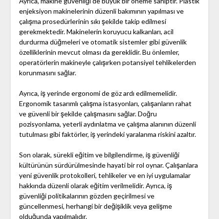
Ayrıca, makine güvenliği de büyük bir öneme sahiptir. Plastik
enjeksiyon makinelerinin düzenli bakımının yapılması ve
çalışma prosedürlerinin sıkı şekilde takip edilmesi
gerekmektedir. Makinelerin koruyucu kalkanları, acil
durdurma düğmeleri ve otomatik sistemler gibi güvenlik
özelliklerinin mevcut olması da gereklidir. Bu önlemler,
operatörlerin makineyle çalışırken potansiyel tehlikelerden
korunmasını sağlar.
Ayrıca, iş yerinde ergonomi de göz ardı edilmemelidir.
Ergonomik tasarımlı çalışma istasyonları, çalışanların rahat
ve güvenli bir şekilde çalışmasını sağlar. Doğru
pozisyonlama, yeterli aydınlatma ve çalışma alanının düzenli
tutulması gibi faktörler, iş yerindeki yaralanma riskini azaltır.
Son olarak, sürekli eğitim ve bilgilendirme, iş güvenliği
kültürünün sürdürülmesinde hayati bir rol oynar. Çalışanlara
yeni güvenlik protokolleri, tehlikeler ve en iyi uygulamalar
hakkında düzenli olarak eğitim verilmelidir. Ayrıca, iş
güvenliği politikalarının gözden geçirilmesi ve
güncellenmesi, herhangi bir değişiklik veya gelişme
olduğunda yapılmalıdır.