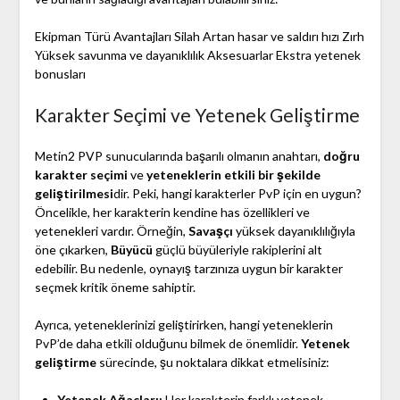
Ekipman Türü Avantajları Silah Artan hasar ve saldırı hızı Zırh
Yüksek savunma ve dayanıklılık Aksesuarlar Ekstra yetenek
bonusları
Karakter Seçimi ve Yetenek Geliştirme
Metin2 PVP sunucularında başarılı olmanın anahtarı,
doğru
karakter seçimi
ve
yeteneklerin etkili bir şekilde
geliştirilmesi
dir. Peki, hangi karakterler PvP için en uygun?
Öncelikle, her karakterin kendine has özellikleri ve
yetenekleri vardır. Örneğin,
Savaşçı
yüksek dayanıklılığıyla
öne çıkarken,
Büyücü
güçlü büyüleriyle rakiplerini alt
edebilir. Bu nedenle, oynayış tarzınıza uygun bir karakter
seçmek kritik öneme sahiptir.
Ayrıca, yeteneklerinizi geliştirirken, hangi yeteneklerin
PvP’de daha etkili olduğunu bilmek de önemlidir.
Yetenek
geliştirme
sürecinde, şu noktalara dikkat etmelisiniz:
Yetenek Ağaçları:
Her karakterin farklı yetenek