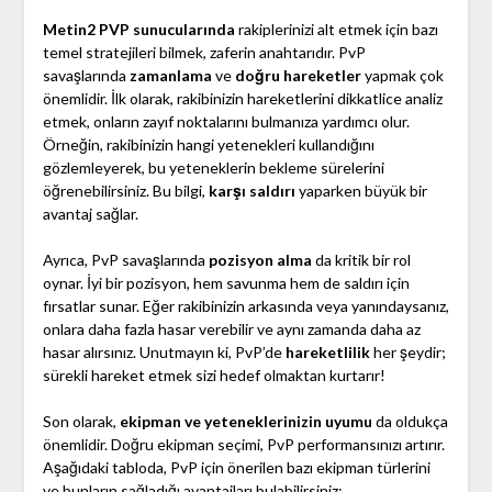
Metin2 PVP sunucularında
rakiplerinizi alt etmek için bazı
temel stratejileri bilmek, zaferin anahtarıdır. PvP
savaşlarında
zamanlama
ve
doğru hareketler
yapmak çok
önemlidir. İlk olarak, rakibinizin hareketlerini dikkatlice analiz
etmek, onların zayıf noktalarını bulmanıza yardımcı olur.
Örneğin, rakibinizin hangi yetenekleri kullandığını
gözlemleyerek, bu yeteneklerin bekleme sürelerini
öğrenebilirsiniz. Bu bilgi,
karşı saldırı
yaparken büyük bir
avantaj sağlar.
Ayrıca, PvP savaşlarında
pozisyon alma
da kritik bir rol
oynar. İyi bir pozisyon, hem savunma hem de saldırı için
fırsatlar sunar. Eğer rakibinizin arkasında veya yanındaysanız,
onlara daha fazla hasar verebilir ve aynı zamanda daha az
hasar alırsınız. Unutmayın ki, PvP’de
hareketlilik
her şeydir;
sürekli hareket etmek sizi hedef olmaktan kurtarır!
Son olarak,
ekipman ve yeteneklerinizin uyumu
da oldukça
önemlidir. Doğru ekipman seçimi, PvP performansınızı artırır.
Aşağıdaki tabloda, PvP için önerilen bazı ekipman türlerini
ve bunların sağladığı avantajları bulabilirsiniz: