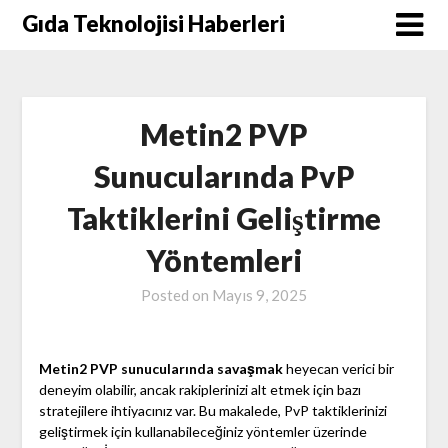
Skip
Gıda Teknolojisi Haberleri
to
content
Metin2 PVP
Sunucularında PvP
Taktiklerini Geliştirme
Yöntemleri
Posted on
Mayıs 9, 2025
Metin2 PVP sunucularında savaşmak
heyecan verici bir
deneyim olabilir, ancak rakiplerinizi alt etmek için bazı
stratejilere ihtiyacınız var. Bu makalede, PvP taktiklerinizi
geliştirmek için kullanabileceğiniz yöntemler üzerinde