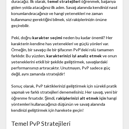
duracağız. İlk olarak,
temel stratejileri
öğrenmek, başarıya
giden yolda atacağınız ilk adım. Savaş alanında kendinizi nasıl
konumlandıracağınızı ve hangi yetenekleri ne zaman
kullanmanız gerektiğini bilmek, sizi rakiplerinizin önüne
geçirebilir.
Peki, doğru
karakter seçimi
neden bu kadar önemli? Her
karakterin kendine has yetenekleri ve güçlü yönleri var.
Örneğin, bir savaşçı ile bir şifacının PvP’deki rolü tamamen
farklıdır. Bu yüzden,
karakterinizi iyi analiz etmek
ve onun
yeteneklerini etkili bir şekilde geliştirmek, savaşlardaki
performansınızı artıracaktır. Unutmayın, PvP sadece güç
değil, aynı zamanda stratejidir!
Sonuç olarak, PvP taktiklerinizi geliştirmek için sürekli pratik
yapmalı ve farklı stratejileri denemelisiniz. Her savaş, yeni bir
öğrenme fırsatıdır. Şimdi,
rakiplerinizi alt etmek için
hangi
yöntemleri kullanacağınızı düşünün ve savaş alanında
kendinizi geliştirmek için harekete geçin!
Temel PvP Stratejileri