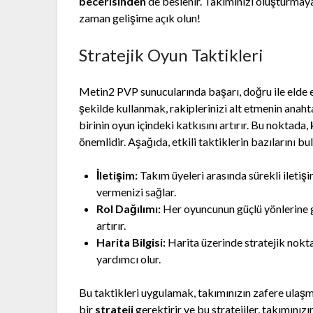
becerisinden
de beslenir. Takımınızı oluşturmaya
zaman gelişime açık olun!
Stratejik Oyun Taktikleri
Metin2 PVP sunucularında başarı, doğru ile elde edi
şekilde kullanmak, rakiplerinizi alt etmenin anahta
birinin oyun içindeki katkısını artırır. Bu noktada,
önemlidir. Aşağıda, etkili taktiklerin bazılarını bul
İletişim:
Takım üyeleri arasında sürekli iletişi
vermenizi sağlar.
Rol Dağılımı:
Her oyuncunun güçlü yönlerine g
artırır.
Harita Bilgisi:
Harita üzerinde stratejik nokt
yardımcı olur.
Bu taktikleri uygulamak, takımınızın zafere ulaş
bir
strateji
gerektirir ve bu stratejiler, takımınızı