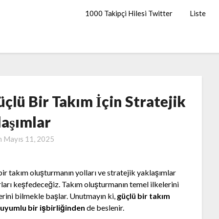
1000 Takipçi Hilesi Twitter
Liste
lü Bir Takım İçin Stratejik
laşımlar
n
Mayıs 11, 2025
bir takım oluşturmanın yolları ve stratejik yaklaşımlar
surları keşfedeceğiz. Takım oluşturmanın temel ilkelerini
rini bilmekle başlar. Unutmayın ki,
güçlü bir takım
a
uyumlu bir işbirliğinden
de beslenir.