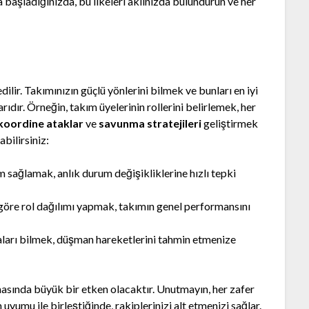
 başladığınızda, bu ilkeleri aklınızda bulundurun ve her
lir. Takımınızın güçlü yönlerini bilmek ve bunları en iyi
rıdır. Örneğin, takım üyelerinin rollerini belirlemek, her
koordine ataklar
ve
savunma stratejileri
geliştirmek
abilirsiniz:
m sağlamak, anlık durum değişikliklerine hızlı tepki
öre rol dağılımı yapmak, takımın genel performansını
aları bilmek, düşman hareketlerini tahmin etmenize
masında büyük bir etken olacaktır. Unutmayın, her zafer
n uyumu ile birleştiğinde, rakiplerinizi alt etmenizi sağlar.