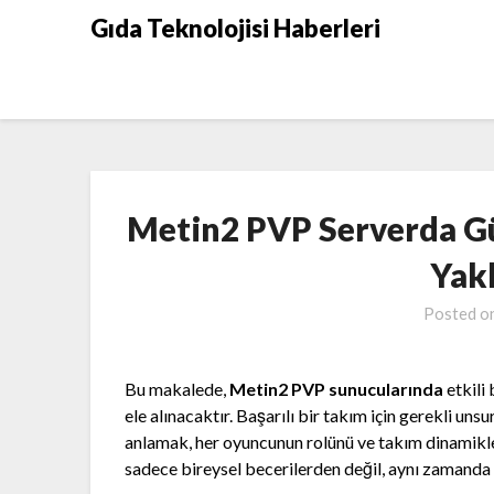
Skip
Gıda Teknolojisi Haberleri
to
content
Metin2 PVP Serverda Güç
Yak
Posted o
Bu makalede,
Metin2 PVP sunucularında
etkili 
ele alınacaktır. Başarılı bir takım için gerekli un
anlamak, her oyuncunun rolünü ve takım dinamikle
sadece bireysel becerilerden değil, aynı zamand