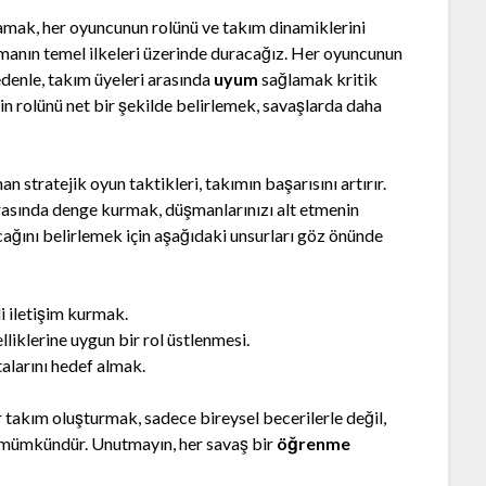
lamak, her oyuncunun rolünü ve takım dinamiklerini
rmanın temel ilkeleri üzerinde duracağız. Her oyuncunun
edenle, takım üyeleri arasında
uyum
sağlamak kritik
n rolünü net bir şekilde belirlemek, savaşlarda daha
stratejik oyun taktikleri, takımın başarısını artırır.
asında denge kurmak, düşmanlarınızı alt etmenin
cağını belirlemek için aşağıdaki unsurları göz önünde
i iletişim kurmak.
iklerine uygun bir rol üstlenmesi.
larını hedef almak.
 takım oluşturmak, sadece bireysel becerilerle değil,
 mümkündür. Unutmayın, her savaş bir
öğrenme