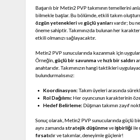
Başarılı bir Metin2 PVP takımının temellerini an
bilmekle başlar. Bu bölümde, etkili takım oluştu
özgün yetenekleri
ve
güçlü yanları
vardır; bu n
öneme sahiptir. Takımınızda bulunan her karakteri
etkili olmanızı sağlayacaktır.
Metin2 PVP sunucularında kazanmak için uygulanan 
Örneğin,
güçlü bir savunma
ve
hızlı bir saldırı
ar
anahtarıdır. Takımınızın hangi taktikleri uygulaya
bulundurmalısınız:
Koordinasyon:
Takım üyeleri arasında sürekl
Rol Dağılımı:
Her oyuncunun karakterinin özell
Hedef Belirleme:
Düşman takımın zayıf nokta
Sonuç olarak, Metin2 PVP sunucularında güçlü bir
aynı zamanda
stratejik düşünme
ve
işbirliği
ile
fırsatı
dır ve takımlar, deneyimle güçlenir!