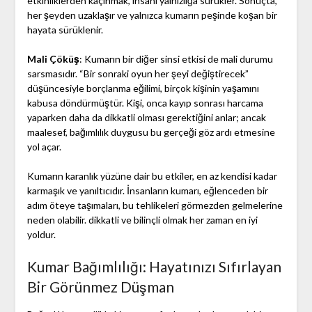
etkinliklerden kaçınmak, insanı yalnızlığa sürükler. Sonuçta,
her şeyden uzaklaşır ve yalnızca kumarın peşinde koşan bir
hayata sürüklenir.
Mali Çöküş
: Kumarın bir diğer sinsi etkisi de mali durumu
sarsmasıdır. “Bir sonraki oyun her şeyi değiştirecek”
düşüncesiyle borçlanma eğilimi, birçok kişinin yaşamını
kabusa döndürmüştür. Kişi, onca kayıp sonrası harcama
yaparken daha da dikkatli olması gerektiğini anlar; ancak
maalesef, bağımlılık duygusu bu gerçeği göz ardı etmesine
yol açar.
Kumarın karanlık yüzüne dair bu etkiler, en az kendisi kadar
karmaşık ve yanıltıcıdır. İnsanların kumarı, eğlenceden bir
adım öteye taşımaları, bu tehlikeleri görmezden gelmelerine
neden olabilir. dikkatli ve bilinçli olmak her zaman en iyi
yoldur.
Kumar Bağımlılığı: Hayatınızı Sıfırlayan
Bir Görünmez Düşman