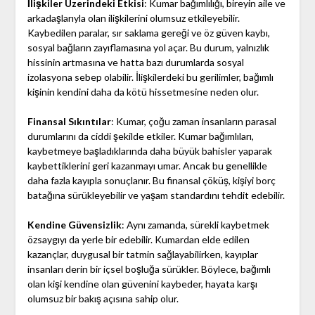
İlişkiler Üzerindeki Etkisi
: Kumar bağımlılığı, bireyin aile ve
arkadaşlarıyla olan ilişkilerini olumsuz etkileyebilir.
Kaybedilen paralar, sır saklama gereği ve öz güven kaybı,
sosyal bağların zayıflamasına yol açar. Bu durum, yalnızlık
hissinin artmasına ve hatta bazı durumlarda sosyal
izolasyona sebep olabilir. İlişkilerdeki bu gerilimler, bağımlı
kişinin kendini daha da kötü hissetmesine neden olur.
Finansal Sıkıntılar
: Kumar, çoğu zaman insanların parasal
durumlarını da ciddi şekilde etkiler. Kumar bağımlıları,
kaybetmeye başladıklarında daha büyük bahisler yaparak
kaybettiklerini geri kazanmayı umar. Ancak bu genellikle
daha fazla kayıpla sonuçlanır. Bu finansal çöküş, kişiyi borç
batağına sürükleyebilir ve yaşam standardını tehdit edebilir.
Kendine Güvensizlik
: Aynı zamanda, sürekli kaybetmek
özsaygıyı da yerle bir edebilir. Kumardan elde edilen
kazançlar, duygusal bir tatmin sağlayabilirken, kayıplar
insanları derin bir içsel boşluğa sürükler. Böylece, bağımlı
olan kişi kendine olan güvenini kaybeder, hayata karşı
olumsuz bir bakış açısına sahip olur.