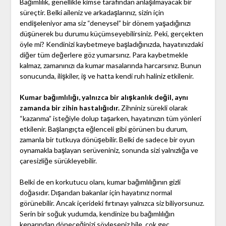
Bağımlılık, genellikle kimse tarafından anlaşılmayacak bir
süreçtir. Belki aileniz ve arkadaşlarınız, sizin için
endişeleniyor ama siz “deneysel” bir dönem yaşadığınızı
düşünerek bu durumu küçümseyebilirsiniz. Peki, gerçekten
öyle mi? Kendinizi kaybetmeye başladığınızda, hayatınızdaki
diğer tüm değerlere göz yumarsınız. Para kaybetmekle
kalmaz, zamanınızı da kumar masalarında harcarsınız. Bunun
sonucunda, ilişkiler, iş ve hatta kendi ruh haliniz etkilenir.
Kumar bağımlılığı, yalnızca bir alışkanlık değil, aynı
zamanda bir zihin hastalığıdır.
Zihniniz sürekli olarak
“kazanma” isteğiyle dolup taşarken, hayatınızın tüm yönleri
etkilenir. Başlangıçta eğlenceli gibi görünen bu durum,
zamanla bir tutkuya dönüşebilir. Belki de sadece bir oyun
oynamakla başlayan serüveniniz, sonunda sizi yalnızlığa ve
çaresizliğe sürükleyebilir.
Belki de en korkutucu olanı, kumar bağımlılığının gizli
doğasıdır. Dışarıdan bakanlar için hayatınız normal
görünebilir. Ancak içerideki fırtınayı yalnızca siz biliyorsunuz.
Serin bir soğuk yudumda, kendinize bu bağımlılığın
kenarından döneceğinizi söyleseniz bile, çok geç