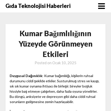
Skip
Gıda Teknolojisi Haberleri
to
content
Kumar Bağımlılığının
Yüzeyde Görünmeyen
Etkileri
Posted on
Ocak 10, 2025
Duygusal Dağınıklık
: Kumar bağımlılığı, kişilerin ruhsal
durumunu ciddi şekilde etkiler. Susturulmuş stres ve kaygı,
sık sık kumar oynama ihtiyacı ile birleşir. bireyler boşluk
hissiyle baş etmeye çalışırken, daha fazla oyuna yönelirler.
Bu döngü, anksiyete ve depresyon gibi daha ciddi ruhsal
sorunların gelişmesine zemin hazırlayabilir.