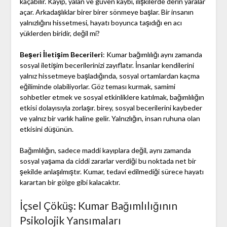
kaçabilir. Kayıp, yalan ve güven kaybı, ilişkilerde derin yaralar
açar. Arkadaşlıklar birer birer sönmeye başlar. Bir insanın
yalnızlığını hissetmesi, hayatı boyunca taşıdığı en acı
yüklerden biridir, değil mi?
Beşeri İletişim Becerileri
: Kumar bağımlılığı aynı zamanda
sosyal iletişim becerilerinizi zayıflatır. İnsanlar kendilerini
yalnız hissetmeye başladığında, sosyal ortamlardan kaçma
eğiliminde olabiliyorlar. Göz teması kurmak, samimi
sohbetler etmek ve sosyal etkinliklere katılmak, bağımlılığın
etkisi dolayısıyla zorlaşır. birey, sosyal becerilerini kaybeder
ve yalnız bir varlık haline gelir. Yalnızlığın, insan ruhuna olan
etkisini düşünün.
Bağımlılığın, sadece maddi kayıplara değil, aynı zamanda
sosyal yaşama da ciddi zararlar verdiği bu noktada net bir
şekilde anlaşılmıştır. Kumar, tedavi edilmediği sürece hayatı
karartan bir gölge gibi kalacaktır.
İçsel Çöküş: Kumar Bağımlılığının
Psikolojik Yansımaları