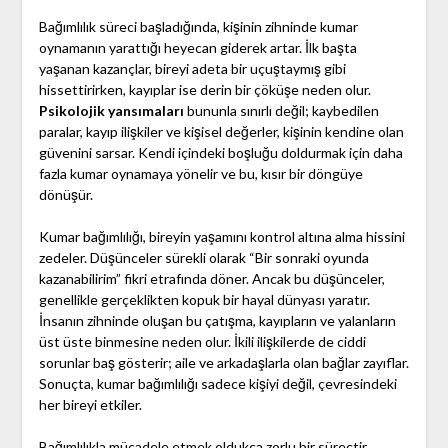
Bağımlılık süreci başladığında, kişinin zihninde kumar
oynamanın yarattığı heyecan giderek artar. İlk başta
yaşanan kazançlar, bireyi adeta bir uçuştaymış gibi
hissettirirken, kayıplar ise derin bir çöküşe neden olur.
Psikolojik yansımaları
bununla sınırlı değil; kaybedilen
paralar, kayıp ilişkiler ve kişisel değerler, kişinin kendine olan
güvenini sarsar. Kendi içindeki boşluğu doldurmak için daha
fazla kumar oynamaya yönelir ve bu, kısır bir döngüye
dönüşür.
Kumar bağımlılığı, bireyin yaşamını kontrol altına alma hissini
zedeler. Düşünceler sürekli olarak “Bir sonraki oyunda
kazanabilirim” fikri etrafında döner. Ancak bu düşünceler,
genellikle gerçeklikten kopuk bir hayal dünyası yaratır.
İnsanın zihninde oluşan bu çatışma, kayıpların ve yalanların
üst üste binmesine neden olur. İkili ilişkilerde de ciddi
sorunlar baş gösterir; aile ve arkadaşlarla olan bağlar zayıflar.
Sonuçta, kumar bağımlılığı sadece kişiyi değil, çevresindeki
her bireyi etkiler.
Bağımlılıkla mücadele etmek oldukça zorlu bir süreçtir.