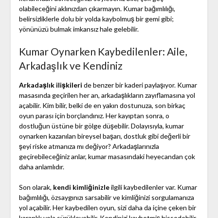
olabileceğini aklınızdan çıkarmayın. Kumar bağımlılığı,
belirsizliklerle dolu bir yolda kaybolmuş bir gemi gibi;
yönünüzü bulmak imkansız hale gelebilir.
Kumar Oynarken Kaybedilenler: Aile,
Arkadaşlık ve Kendiniz
Arkadaşlık ilişkileri
de benzer bir kaderi paylaşıyor. Kumar
masasında geçirilen her an, arkadaşlıkların zayıflamasına yol
açabilir. Kim bilir, belki de en yakın dostunuza, son birkaç
oyun parası için borçlandınız. Her kayıptan sonra, o
dostluğun üstüne bir gölge düşebilir. Dolayısıyla, kumar
oynarken kazanılan bireysel başarı, dostluk gibi değerli bir
şeyi riske atmanıza mı değiyor? Arkadaşlarınızla
geçirebileceğiniz anlar, kumar masasındaki heyecandan çok
daha anlamlıdır.
Son olarak,
kendi kimliğinizle
ilgili kaybedilenler var. Kumar
bağımlılığı, özsaygınızı sarsabilir ve kimliğinizi sorgulamanıza
yol açabilir. Her kaybedilen oyun, sizi daha da içine çeken bir
karanlık yola sürükleyebilir. Kendinizi kaybetmiş hissedebilir,