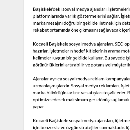
Başiskele'deki sosyal medya ajansları, işletmeleri
platformlarında varlık göstermelerini sağlar. İşle
marka mesajını doğru bir şekilde iletmek için deta
rekabet ortamında öne çıkmasını sağlayacak içerik
Kocaeli Başiskele sosyal medya ajansları, SEO o
hazırlar. İşletmelerin hedef kitlelerinin arama mo
kelimeleri uygun bir şekilde kullanır. Bu sayede 
görünürlüklerini artırabilir ve potansiyel müşterile
Ajanslar ayrıca sosyal medya reklam kampanyalar
uzmanlaşmışlardır. Sosyal medya reklamları, işle
marka bilinirliğini artırır ve satışları teşvik eder
optimize ederek maksimum geri dönüş sağlamak iç
yapar.
Kocaeli Başiskele sosyal medya ajansları, işlet
için benzersiz ve özgün stratejiler sunmaktadır. İ