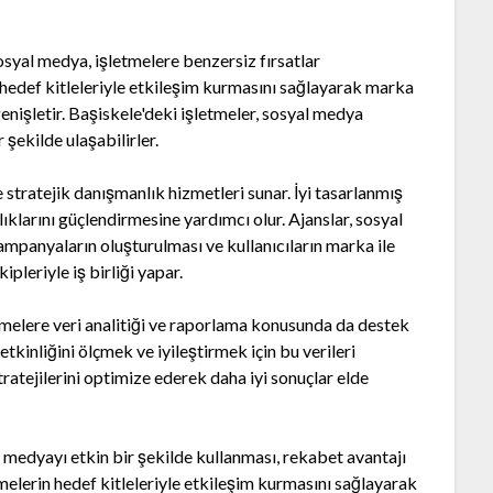
syal medya, işletmelere benzersiz fırsatlar
 hedef kitleleriyle etkileşim kurmasını sağlayarak marka
 genişletir. Başiskele'deki işletmeler, sosyal medya
r şekilde ulaşabilirler.
 stratejik danışmanlık hizmetleri sunar. İyi tasarlanmış
lıklarını güçlendirmesine yardımcı olur. Ajanslar, sosyal
ampanyaların oluşturulması ve kullanıcıların marka ile
pleriyle iş birliği yapar.
tmelere veri analitiği ve raporlama konusunda da destek
tkinliğini ölçmek ve iyileştirmek için bu verileri
tratejilerini optimize ederek daha iyi sonuçlar elde
l medyayı etkin bir şekilde kullanması, rekabet avantajı
tmelerin hedef kitleleriyle etkileşim kurmasını sağlayarak