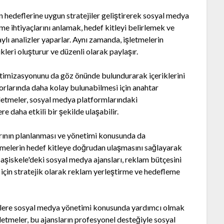
n hedeflerine uygun stratejiler geliştirerek sosyal medya
tme ihtiyaçlarını anlamak, hedef kitleyi belirlemek ve
ylı analizler yaparlar. Aynı zamanda, işletmelerin
leri oluşturur ve düzenli olarak paylaşır.
ptimizasyonunu da göz önünde bulundurarak içeriklerini
torlarında daha kolay bulunabilmesi için anahtar
işletmeler, sosyal medya platformlarındaki
re daha etkili bir şekilde ulaşabilir.
ının planlanması ve yönetimi konusunda da
tmelerin hedef kitleye doğrudan ulaşmasını sağlayarak
. Başiskele'deki sosyal medya ajansları, reklam bütçesini
in stratejik olarak reklam yerleştirme ve hedefleme
melere sosyal medya yönetimi konusunda yardımcı olmak
şletmeler, bu ajansların profesyonel desteğiyle sosyal