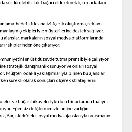
ada sürdürülebilir bir başarı elde etmek için markaların
anlama, hedef kitle analizi, içerik oluşturma, reklam
zmanlaşmış ekipleriyle müşterilerine destek sağlıyor.
 bu ajanslar, markaların sosyal medya platformlarında
arı rakiplerinden öne çıkarıyor.
mnuniyetini en üst düzeyde tutma prensibiyle çalışıyor.
rine stratejik danışmanlık sunuyor ve onları sosyal
r. Müşteri odaklı yaklaşımlarıyla bilinen bu ajanslar,
en sürekli olarak sonuçları ölçerek stratejilerini
ojeler ve başarı hikayeleriyle dolu bir ortamda faaliyet
ıyor. Eğer siz de işletmenizin online varlığını
z, Başiskele'deki sosyal medya ajanslarıyla tanışmanın