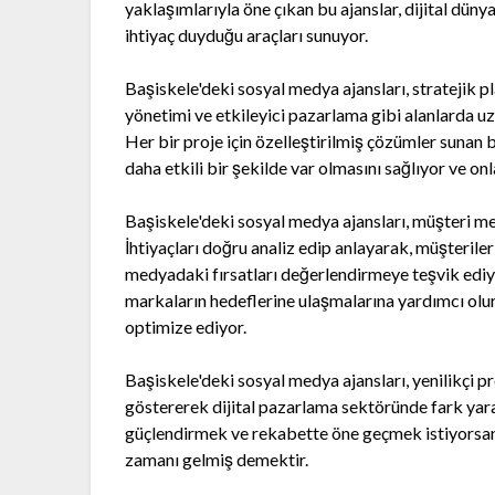
yaklaşımlarıyla öne çıkan bu ajanslar, dijital düny
ihtiyaç duyduğu araçları sunuyor.
Başiskele'deki sosyal medya ajansları, stratejik pl
yönetimi ve etkileyici pazarlama gibi alanlarda u
Her bir proje için özelleştirilmiş çözümler sunan
daha etkili bir şekilde var olmasını sağlıyor ve onl
Başiskele'deki sosyal medya ajansları, müşteri me
İhtiyaçları doğru analiz edip anlayarak, müşterile
medyadaki fırsatları değerlendirmeye teşvik ediyo
markaların hedeflerine ulaşmalarına yardımcı olurk
optimize ediyor.
Başiskele'deki sosyal medya ajansları, yenilikçi pr
göstererek dijital pazarlama sektöründe fark yarat
güçlendirmek ve rekabette öne geçmek istiyorsanı
zamanı gelmiş demektir.