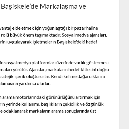
: Başiskele’de Markalaşma ve
ntaj elde etmek için yoğunlaştığı bir pazar haline
n rolü büyük önem taşımaktadır. Sosyal medya ajansları,
erini uygulayarak işletmelerin Başiskele'deki hedef
rin sosyal medya platformları üzerinde varlık göstermesi
şmaları yürütür. Ajanslar, markaların hedef kitlesini doğru
tratejik içerik oluştururlar. Kendi kelime dağarcıklarını
lamasına yardımcı olurlar.
n arama motorlarındaki görünürlüğünü artırmak için
in yerinde kullanımı, başlıkların çekicilik ve özgünlük
nde odaklanarak markaların arama sonuçlarında üst