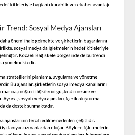
f kitleleriyle bağlantı kurabilir ve rekabet avantajı
ir Trend: Sosyal Medya Ajansları
 daha önemli hale gelmekte ve şirketlerin başarılarını
rlikte, sosyal medya da işletmelerin hedef kitleleriyle
gelmiştir. Kocaeli Başiskele bölgesinde de bu trendi
ına yönelmektedir.
lama stratejilerini planlama, uygulama ve yönetme
ir. Bu ajanslar, şirketlerin sosyal medya kanallarını
tırmasına, müşteri ilişkilerini güçlendirmesine ve
. Ayrıca, sosyal medya ajansları, içerik oluşturma,
rda da destek sunmaktadır.
 ajanslarının tercih edilme nedenleri çeşitlidir.
yi iyi tanıyan uzmanlardan oluşur. Böylece, işletmelerin
si sağlanır. Ayrıca, sosyal medya ajansları, işletmelere