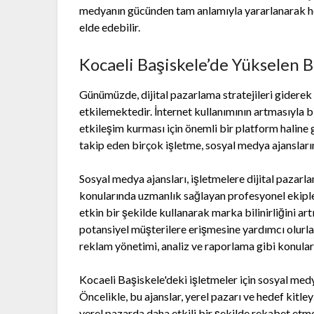
medyanın gücünden tam anlamıyla yararlanarak hede
elde edebilir.
Kocaeli Başiskele’de Yükselen B
Günümüzde, dijital pazarlama stratejileri giderek
etkilemektedir. İnternet kullanımının artmasıyla bi
etkileşim kurması için önemli bir platform haline 
takip eden birçok işletme, sosyal medya ajanslar
Sosyal medya ajansları, işletmelere dijital pazar
konularında uzmanlık sağlayan profesyonel ekiplerd
etkin bir şekilde kullanarak marka bilinirliğini ar
potansiyel müşterilere erişmesine yardımcı olurlar
reklam yönetimi, analiz ve raporlama gibi konula
Kocaeli Başiskele'deki işletmeler için sosyal medya
Öncelikle, bu ajanslar, yerel pazarı ve hedef kitle
yerel pazarda daha etkili bir şekilde rekabet etme