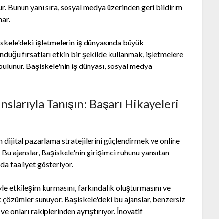
r. Bunun yanı sıra, sosyal medya üzerinden geri bildirim
nar.
iskele'deki işletmelerin iş dünyasında büyük
nduğu fırsatları etkin bir şekilde kullanmak, işletmelere
ulunur. Başiskele'nin iş dünyası, sosyal medya
slarıyla Tanışın: Başarı Hikayeleri
n dijital pazarlama stratejilerini güçlendirmek ve online
. Bu ajanslar, Başiskele'nin girişimci ruhunu yansıtan
da faaliyet gösteriyor.
yle etkileşim kurmasını, farkındalık oluşturmasını ve
k çözümler sunuyor. Başiskele'deki bu ajanslar, benzersiz
ve onları rakiplerinden ayrıştırıyor. İnovatif