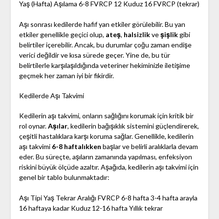
Yaş (Hafta) Aşılama 6-8 FVRCP 12 Kuduz 16 FVRCP (tekrar)
Aşı sonrası kedilerde hafif yan etkiler görülebilir. Bu yan
etkiler genellikle geçici olup,
ateş
,
halsizlik
ve
şişlik
gibi
belirtiler içerebilir. Ancak, bu durumlar çoğu zaman endişe
verici değildir ve kısa sürede geçer. Yine de, bu tür
belirtilerle karşılaşıldığında veteriner hekiminizle iletişime
geçmek her zaman iyi bir fikirdir.
Kedilerde Aşı Takvimi
Kedilerin aşı takvimi, onların sağlığını korumak için kritik bir
rol oynar.
Aşılar
, kedilerin bağışıklık sistemini güçlendirerek,
çeşitli hastalıklara karşı koruma sağlar. Genellikle, kedilerin
aşı takvimi
6-8 haftalıkken
başlar ve belirli aralıklarla devam
eder. Bu süreçte, aşıların zamanında yapılması, enfeksiyon
riskini büyük ölçüde azaltır. Aşağıda, kedilerin aşı takvimi için
genel bir tablo bulunmaktadır:
Aşı Tipi Yaş Tekrar Aralığı FVRCP 6-8 hafta 3-4 hafta arayla
16 haftaya kadar Kuduz 12-16 hafta Yıllık tekrar