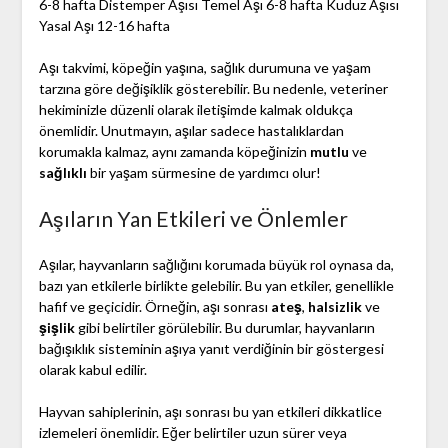
6-8 hafta Distemper Aşısı Temel Aşı 6-8 hafta Kuduz Aşısı
Yasal Aşı 12-16 hafta
Aşı takvimi, köpeğin yaşına, sağlık durumuna ve yaşam
tarzına göre değişiklik gösterebilir. Bu nedenle, veteriner
hekiminizle düzenli olarak iletişimde kalmak oldukça
önemlidir. Unutmayın, aşılar sadece hastalıklardan
korumakla kalmaz, aynı zamanda köpeğinizin
mutlu
ve
sağlıklı
bir yaşam sürmesine de yardımcı olur!
Aşıların Yan Etkileri ve Önlemler
Aşılar, hayvanların sağlığını korumada büyük rol oynasa da,
bazı yan etkilerle birlikte gelebilir. Bu yan etkiler, genellikle
hafif ve geçicidir. Örneğin, aşı sonrası
ateş
,
halsizlik
ve
şişlik
gibi belirtiler görülebilir. Bu durumlar, hayvanların
bağışıklık sisteminin aşıya yanıt verdiğinin bir göstergesi
olarak kabul edilir.
Hayvan sahiplerinin, aşı sonrası bu yan etkileri dikkatlice
izlemeleri önemlidir. Eğer belirtiler uzun sürer veya