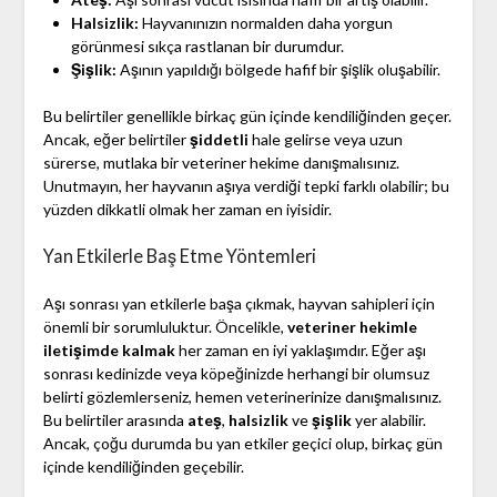
Halsizlik:
Hayvanınızın normalden daha yorgun
görünmesi sıkça rastlanan bir durumdur.
Şişlik:
Aşının yapıldığı bölgede hafif bir şişlik oluşabilir.
Bu belirtiler genellikle birkaç gün içinde kendiliğinden geçer.
Ancak, eğer belirtiler
şiddetli
hale gelirse veya uzun
sürerse, mutlaka bir veteriner hekime danışmalısınız.
Unutmayın, her hayvanın aşıya verdiği tepki farklı olabilir; bu
yüzden dikkatli olmak her zaman en iyisidir.
Yan Etkilerle Baş Etme Yöntemleri
Aşı sonrası yan etkilerle başa çıkmak, hayvan sahipleri için
önemli bir sorumluluktur. Öncelikle,
veteriner hekimle
iletişimde kalmak
her zaman en iyi yaklaşımdır. Eğer aşı
sonrası kedinizde veya köpeğinizde herhangi bir olumsuz
belirti gözlemlerseniz, hemen veterinerinize danışmalısınız.
Bu belirtiler arasında
ateş
,
halsizlik
ve
şişlik
yer alabilir.
Ancak, çoğu durumda bu yan etkiler geçici olup, birkaç gün
içinde kendiliğinden geçebilir.