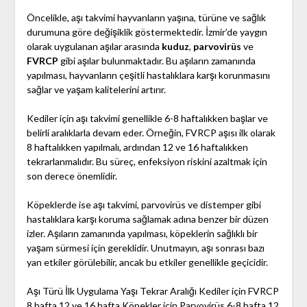
Öncelikle, aşı takvimi hayvanların yaşına, türüne ve sağlık
durumuna göre değişiklik göstermektedir. İzmir’de yaygın
olarak uygulanan aşılar arasında
kuduz
,
parvovirüs
ve
FVRCP
gibi aşılar bulunmaktadır. Bu aşıların zamanında
yapılması, hayvanların çeşitli hastalıklara karşı korunmasını
sağlar ve yaşam kalitelerini artırır.
Kediler için aşı takvimi genellikle 6-8 haftalıkken başlar ve
belirli aralıklarla devam eder. Örneğin, FVRCP aşısı ilk olarak
8 haftalıkken yapılmalı, ardından 12 ve 16 haftalıkken
tekrarlanmalıdır. Bu süreç, enfeksiyon riskini azaltmak için
son derece önemlidir.
Köpeklerde ise aşı takvimi, parvovirüs ve distemper gibi
hastalıklara karşı koruma sağlamak adına benzer bir düzen
izler. Aşıların zamanında yapılması, köpeklerin sağlıklı bir
yaşam sürmesi için gereklidir. Unutmayın, aşı sonrası bazı
yan etkiler görülebilir, ancak bu etkiler genellikle geçicidir.
Aşı Türü İlk Uygulama Yaşı Tekrar Aralığı Kediler için FVRCP
8 hafta 12 ve 16 hafta Köpekler için Parvovirüs 6-8 hafta 12