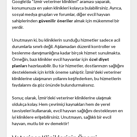
Google’da “İzmir veteriner klinikleri” araması yaparak,
konumunuza en yakın klinikleri kolayca bulabilirsiniz. Ayrıca,
sosyal medya grupları ve forumlar, diğer evcil hayvan
sahiplerinden
güvenilir öneriler
almak için mükemmel bir
yerdir.
Unutmayın ki, bu kliniklerin sunduğu hizmetler sadece acil
durumlarla sınırlı değil. Aşılamadan düzenli kontroller ve
beslenme danışmanlığına kadar birçok hizmet sunulmakta.
Örneğin, bazı klinikler evcil hayvanlar için
özel diyet
planları
hazırlayabilir. Bu tür hizmetler, dostlarınızın sağlığını
desteklemek için kritik öneme sahiptir. İzmir’deki veteriner
kliniklerine ulaşmanın yollarını keşfederken, bu hizmetlerin
faydalarını da göz önünde bulundurmalısınız.
Sonuç olarak, İzmir’deki veteriner kliniklerine ulaşmak
oldukça kolay. Hem çevrimiçi kaynakları hem de yerel
tavsiyeleri kullanarak, evcil hayvan sağlığını destekleyen en
iyi kliniklere erişebilirsiniz. Unutmayın, sağlıklı bir evcil
hayvan, mutlu bir ev demektir!