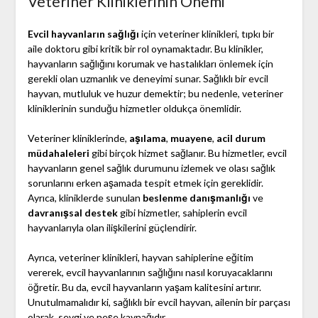
Veteriner Kliniklerinin Önemi
Evcil hayvanların sağlığı
için veteriner klinikleri, tıpkı bir
aile doktoru gibi kritik bir rol oynamaktadır. Bu klinikler,
hayvanların sağlığını korumak ve hastalıkları önlemek için
gerekli olan uzmanlık ve deneyimi sunar. Sağlıklı bir evcil
hayvan, mutluluk ve huzur demektir; bu nedenle, veteriner
kliniklerinin sunduğu hizmetler oldukça önemlidir.
Veteriner kliniklerinde,
aşılama
,
muayene
,
acil durum
müdahaleleri
gibi birçok hizmet sağlanır. Bu hizmetler, evcil
hayvanların genel sağlık durumunu izlemek ve olası sağlık
sorunlarını erken aşamada tespit etmek için gereklidir.
Ayrıca, kliniklerde sunulan
beslenme danışmanlığı
ve
davranışsal destek
gibi hizmetler, sahiplerin evcil
hayvanlarıyla olan ilişkilerini güçlendirir.
Ayrıca, veteriner klinikleri, hayvan sahiplerine eğitim
vererek, evcil hayvanlarının sağlığını nasıl koruyacaklarını
öğretir. Bu da, evcil hayvanların yaşam kalitesini artırır.
Unutulmamalıdır ki, sağlıklı bir evcil hayvan, ailenin bir parçası
olarak, sevgi ve neşe kaynağıdır.