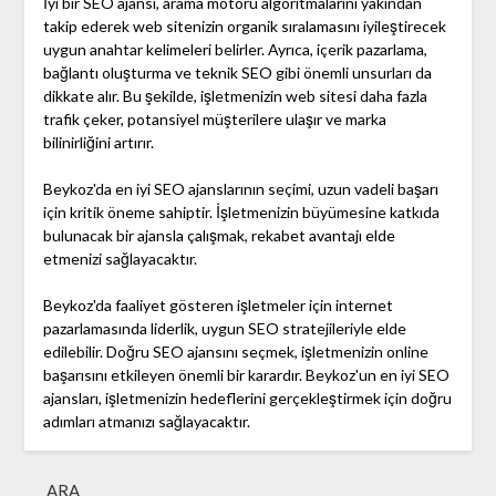
İyi bir SEO ajansı, arama motoru algoritmalarını yakından
takip ederek web sitenizin organik sıralamasını iyileştirecek
uygun anahtar kelimeleri belirler. Ayrıca, içerik pazarlama,
bağlantı oluşturma ve teknik SEO gibi önemli unsurları da
dikkate alır. Bu şekilde, işletmenizin web sitesi daha fazla
trafik çeker, potansiyel müşterilere ulaşır ve marka
bilinirliğini artırır.
Beykoz'da en iyi SEO ajanslarının seçimi, uzun vadeli başarı
için kritik öneme sahiptir. İşletmenizin büyümesine katkıda
bulunacak bir ajansla çalışmak, rekabet avantajı elde
etmenizi sağlayacaktır.
Beykoz'da faaliyet gösteren işletmeler için internet
pazarlamasında liderlik, uygun SEO stratejileriyle elde
edilebilir. Doğru SEO ajansını seçmek, işletmenizin online
başarısını etkileyen önemli bir karardır. Beykoz'un en iyi SEO
ajansları, işletmenizin hedeflerini gerçekleştirmek için doğru
adımları atmanızı sağlayacaktır.
ARA