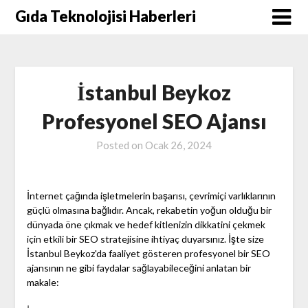
Skip
Gıda Teknolojisi Haberleri
to
content
İstanbul Beykoz
Profesyonel SEO Ajansı
Posted on
Ocak 26, 2024
İnternet çağında işletmelerin başarısı, çevrimiçi varlıklarının
güçlü olmasına bağlıdır. Ancak, rekabetin yoğun olduğu bir
dünyada öne çıkmak ve hedef kitlenizin dikkatini çekmek
için etkili bir SEO stratejisine ihtiyaç duyarsınız. İşte size
İstanbul Beykoz'da faaliyet gösteren profesyonel bir SEO
ajansının ne gibi faydalar sağlayabileceğini anlatan bir
makale: