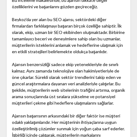
Bu inceleme makalesinde, bu ajansın dikkate değer
özelliklerini ve başarılarını gözden geçireceğiz.
Beykoz'da yer alan bu SEO ajansı, sektördeki diğer
firmalardan farklılaşmayı başaran birçok özelliğe sahiptir. İlk
olarak, ekip, uzman bir SEO ekibinden oluşmaktadır. Birbirine
tamamlayıcı beceri ve deneyimlere sahip olan bu uzmanlar,
müşterilerin isteklerini anlamak ve hedeflerine ulaşmak için
en etkili stratejileri belirlemekte oldukça başarılıdır.
Ajansın benzersizliği sadece ekip yetenekleriyle de sınırlı
kalmaz. Aynı zamanda teknolojiye olan hakimiyetleriyle de
öne çıkarlar. Sürekli olarak sektör trendlerini takip eden ve
güncel araştırmalara dayanan veri analizleriyle çalışırlar. Bu
şekilde, müşterilerin web sitelerinin trafiğini artırma, organik
arama sonuçlarında üst sıralara yükselme ve potansiyel
müşterileri çekme gibi hedeflere ulaşmalarını sağlarlar.
Ajansın başarısının arkasındaki bir diğer faktör ise müşteri
odaklı yaklaşımlarıdır. Her müşterinin ihtiyaçlarına uygun
özelleştirilmiş çözümler sunmak için yoğun çaba sarf ederler.
İşbirliği içinde çalışarak, müşterilerin markalarını