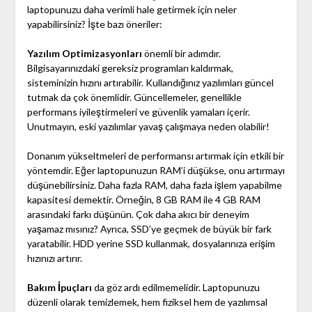
laptopunuzu daha verimli hale getirmek için neler
yapabilirsiniz? İşte bazı öneriler:
Yazılım Optimizasyonları
önemli bir adımdır.
Bilgisayarınızdaki gereksiz programları kaldırmak,
sisteminizin hızını artırabilir. Kullandığınız yazılımları güncel
tutmak da çok önemlidir. Güncellemeler, genellikle
performans iyileştirmeleri ve güvenlik yamaları içerir.
Unutmayın, eski yazılımlar yavaş çalışmaya neden olabilir!
Donanım yükseltmeleri de performansı artırmak için etkili bir
yöntemdir. Eğer laptopunuzun RAM’i düşükse, onu artırmayı
düşünebilirsiniz. Daha fazla RAM, daha fazla işlem yapabilme
kapasitesi demektir. Örneğin, 8 GB RAM ile 4 GB RAM
arasındaki farkı düşünün. Çok daha akıcı bir deneyim
yaşamaz mısınız? Ayrıca, SSD’ye geçmek de büyük bir fark
yaratabilir. HDD yerine SSD kullanmak, dosyalarınıza erişim
hızınızı artırır.
Bakım İpuçları
da göz ardı edilmemelidir. Laptopunuzu
düzenli olarak temizlemek, hem fiziksel hem de yazılımsal