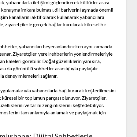
, yabancılarla iletişimi güçlendirerek kültürler arası
yle konuşma imkanı bulması, dil bariyerini aşmada önemli
işim kanallarını aktif olarak kullanarak yabancılara
de, ziyaretçilerle gerçek bağlar kurularak küresel bir
sohbetler, yabancıları heyecanlandırırken aynı zamanda
 sunar. Ziyaretçiler, yerel rehberlerin yönlendirmeleriyle
 kaleleri görebilir. Doğal güzelliklerin yanı sıra,
ı da görüntülü sohbetler aracılığıyla paylaşılır.
la deneyimlemeleri sağlanır.
ygulamalarıyla yabancılarla bağ kurarak keşfedilmesini
ak küresel bir toplumun parçası olunuyor. Ziyaretçiler,
lliklerini ve tarihi zenginliklerini keşfedebiliyor.
mosferini tam anlamıyla anlamak ve paylaşmak için
ümüşhane: Dijital Sohbetlerle