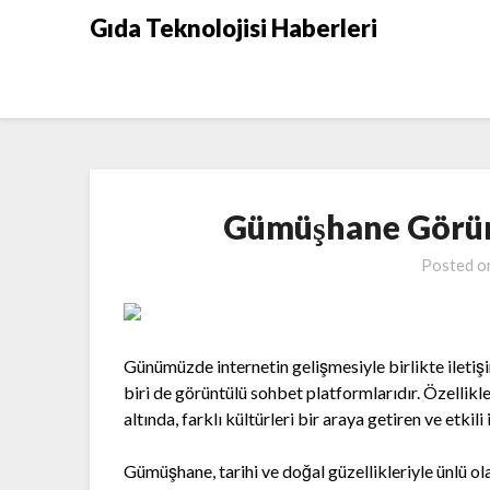
Skip
Gıda Teknolojisi Haberleri
to
content
Gümüşhane Görün
Posted 
Günümüzde internetin gelişmesiyle birlikte iletişi
biri de görüntülü sohbet platformlarıdır. Özelli
altında, farklı kültürleri bir araya getiren ve etkil
Gümüşhane, tarihi ve doğal güzellikleriyle ünlü ol