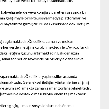
ni ve heyecan verici bir deneyim sunmaktadır.
 kahvehanelerde veya komşu ziyaretleri sırasında bir
in gelişimiyle birlikte, sosyal medya platformları ve
arı hayatımıza girmiştir. Bu da Gümüşhane'deki iletişim
aj sağlamaktadır. Öncelikle, zaman ve mekan
ve her yerden iletişim kurabilmektedirler. Ayrıca, farklı
daki iletişim gücünü artırmaktadır. Eskiden uzun
 sanal sohbetler sayesinde birbirleriyle daha sık ve
aşanmaktadır. Özellikle, yaşlı nesiller arasında
lunmaktadır. Geleneksel iletişim yöntemlerine alışmış
iklere uyum sağlamakta zaman zaman zorlanabilmektedir.
 öğretmesi ve destek olması büyük önem taşımaktadır.
lere geçiş, ilimizin sosyal dokusunda önemli