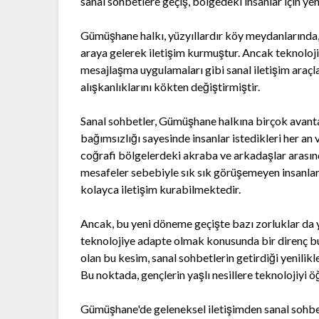
sanal sohbetlere geçiş, bölgedeki insanlar için ye
Gümüşhane halkı, yüzyıllardır köy meydanlarında,
araya gelerek iletişim kurmuştur. Ancak teknolojin
mesajlaşma uygulamaları gibi sanal iletişim araçl
alışkanlıklarını kökten değiştirmiştir.
Sanal sohbetler, Gümüşhane halkına birçok avant
bağımsızlığı sayesinde insanlar istedikleri her an 
coğrafi bölgelerdeki akraba ve arkadaşlar arasın
mesafeler sebebiyle sık sık görüşemeyen insanlar,
kolayca iletişim kurabilmektedir.
Ancak, bu yeni döneme geçişte bazı zorluklar da y
teknolojiye adapte olmak konusunda bir direnç bu
olan bu kesim, sanal sohbetlerin getirdiği yenil
Bu noktada, gençlerin yaşlı nesillere teknolojiyi
Gümüşhane'de geleneksel iletişimden sanal sohbet