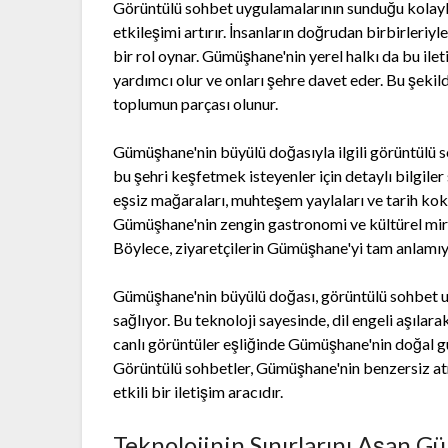
Görüntülü sohbet uygulamalarının sunduğu kolaylık
etkileşimi artırır. İnsanların doğrudan birbirleri
bir rol oynar. Gümüşhane'nin yerel halkı da bu ilet
yardımcı olur ve onları şehre davet eder. Bu şekil
toplumun parçası olunur.
Gümüşhane'nin büyülü doğasıyla ilgili görüntülü 
bu şehri keşfetmek isteyenler için detaylı bilgiler
eşsiz mağaraları, muhteşem yaylaları ve tarih kokan
Gümüşhane'nin zengin gastronomi ve kültürel miras
Böylece, ziyaretçilerin Gümüşhane'yi tam anlamıy
Gümüşhane'nin büyülü doğası, görüntülü sohbet u
sağlıyor. Bu teknoloji sayesinde, dil engeli aşılar
canlı görüntüler eşliğinde Gümüşhane'nin doğal güze
Görüntülü sohbetler, Gümüşhane'nin benzersiz at
etkili bir iletişim aracıdır.
Teknolojinin Sınırlarını Aşan G