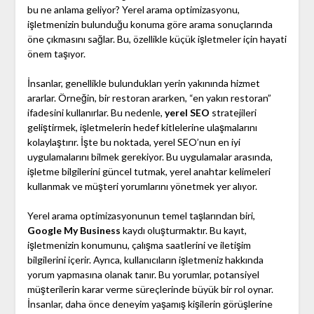
bu ne anlama geliyor? Yerel arama optimizasyonu,
işletmenizin bulunduğu konuma göre arama sonuçlarında
öne çıkmasını sağlar. Bu, özellikle küçük işletmeler için hayati
önem taşıyor.
İnsanlar, genellikle bulundukları yerin yakınında hizmet
ararlar. Örneğin, bir restoran ararken, “en yakın restoran”
ifadesini kullanırlar. Bu nedenle,
yerel SEO
stratejileri
geliştirmek, işletmelerin hedef kitlelerine ulaşmalarını
kolaylaştırır. İşte bu noktada, yerel SEO’nun en iyi
uygulamalarını bilmek gerekiyor. Bu uygulamalar arasında,
işletme bilgilerini güncel tutmak, yerel anahtar kelimeleri
kullanmak ve müşteri yorumlarını yönetmek yer alıyor.
Yerel arama optimizasyonunun temel taşlarından biri,
Google My Business
kaydı oluşturmaktır. Bu kayıt,
işletmenizin konumunu, çalışma saatlerini ve iletişim
bilgilerini içerir. Ayrıca, kullanıcıların işletmeniz hakkında
yorum yapmasına olanak tanır. Bu yorumlar, potansiyel
müşterilerin karar verme süreçlerinde büyük bir rol oynar.
İnsanlar, daha önce deneyim yaşamış kişilerin görüşlerine