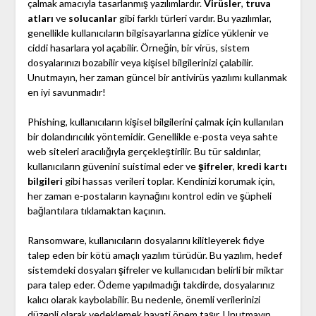
çalmak amacıyla tasarlanmış yazılımlardır.
Virüsler
,
truva
atları
ve
solucanlar
gibi farklı türleri vardır. Bu yazılımlar,
genellikle kullanıcıların bilgisayarlarına gizlice yüklenir ve
ciddi hasarlara yol açabilir. Örneğin, bir virüs, sistem
dosyalarınızı bozabilir veya kişisel bilgilerinizi çalabilir.
Unutmayın, her zaman güncel bir antivirüs yazılımı kullanmak
en iyi savunmadır!
Phishing, kullanıcıların kişisel bilgilerini çalmak için kullanılan
bir dolandırıcılık yöntemidir. Genellikle e-posta veya sahte
web siteleri aracılığıyla gerçekleştirilir. Bu tür saldırılar,
kullanıcıların güvenini suistimal eder ve
şifreler
,
kredi kartı
bilgileri
gibi hassas verileri toplar. Kendinizi korumak için,
her zaman e-postaların kaynağını kontrol edin ve şüpheli
bağlantılara tıklamaktan kaçının.
Ransomware, kullanıcıların dosyalarını kilitleyerek fidye
talep eden bir kötü amaçlı yazılım türüdür. Bu yazılım, hedef
sistemdeki dosyaları şifreler ve kullanıcıdan belirli bir miktar
para talep eder. Ödeme yapılmadığı takdirde, dosyalarınız
kalıcı olarak kaybolabilir. Bu nedenle, önemli verilerinizi
düzenli olarak yedeklemek hayati önem taşır. Unutmayın,