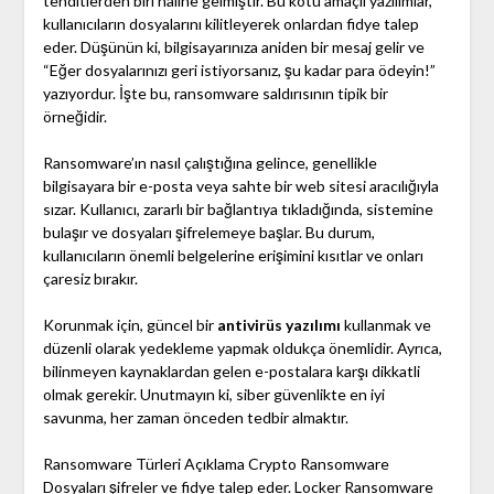
tehditlerden biri haline gelmiştir. Bu kötü amaçlı yazılımlar,
kullanıcıların dosyalarını kilitleyerek onlardan fidye talep
eder. Düşünün ki, bilgisayarınıza aniden bir mesaj gelir ve
“Eğer dosyalarınızı geri istiyorsanız, şu kadar para ödeyin!”
yazıyordur. İşte bu, ransomware saldırısının tipik bir
örneğidir.
Ransomware’ın nasıl çalıştığına gelince, genellikle
bilgisayara bir e-posta veya sahte bir web sitesi aracılığıyla
sızar. Kullanıcı, zararlı bir bağlantıya tıkladığında, sistemine
bulaşır ve dosyaları şifrelemeye başlar. Bu durum,
kullanıcıların önemli belgelerine erişimini kısıtlar ve onları
çaresiz bırakır.
Korunmak için, güncel bir
antivirüs yazılımı
kullanmak ve
düzenli olarak yedekleme yapmak oldukça önemlidir. Ayrıca,
bilinmeyen kaynaklardan gelen e-postalara karşı dikkatli
olmak gerekir. Unutmayın ki, siber güvenlikte en iyi
savunma, her zaman önceden tedbir almaktır.
Ransomware Türleri Açıklama Crypto Ransomware
Dosyaları şifreler ve fidye talep eder. Locker Ransomware