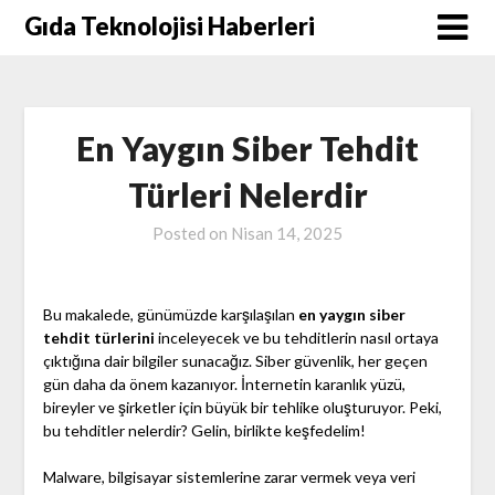
Skip
Gıda Teknolojisi Haberleri
to
content
En Yaygın Siber Tehdit
Türleri Nelerdir
Posted on
Nisan 14, 2025
Bu makalede, günümüzde karşılaşılan
en yaygın siber
tehdit türlerini
inceleyecek ve bu tehditlerin nasıl ortaya
çıktığına dair bilgiler sunacağız. Siber güvenlik, her geçen
gün daha da önem kazanıyor. İnternetin karanlık yüzü,
bireyler ve şirketler için büyük bir tehlike oluşturuyor. Peki,
bu tehditler nelerdir? Gelin, birlikte keşfedelim!
Malware, bilgisayar sistemlerine zarar vermek veya veri