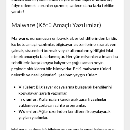
fidye ödemek, sorunları çözmez; sadece daha fazla tehlike
yaratır!
Malware (Kötü Amaçlı Yazılımlar)
Malware
, günümüzün en büyük siber tehditlerinden biridir.
Bu kötü amaçlı yazılımlar, bilgisayar sistemlerine sızarak veri
çalmak, sistemleri bozmak veya kullanıcıların gizliliğini ihlal
etmek amacıyla tasarlanmıştır. Her gün milyonlarca insan, bu
tehditlerle karşı karşıya kalıyor ve çoğu zaman neyin
peşinde olduklarını bile bilmiyorlar. Peki,
malware
türleri
nelerdir ve nasıl çalışırlar? İşte bazı yaygın türler:
Virüsler:
Bilgisayar dosyalarına bulaşarak kendilerini
kopyalayan zararlı yazılımlar.
Trojanlar:
Kullanıcıları kandırarak zararlı yazılımlar
yüklemeye zorlayan sahte programlar.
Worm’ler:
Ağlar üzerinden kendilerini kopyalayarak
yayılan yazılımlar.
Malware, sadece bir bilgisayar sorunuyla sınırlı kalmaz; aynı