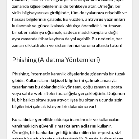
zamanda kişisel bilgilerinizi de tehlikeye atar. Örneğin, bir
virüs bilgisayarınıza girdiğinde, tüm dosyalarınıza erişebilir ve
hassas bilgilerinizi çalabilir. Bu yüzden,
antivirüs yazılımları
kullanmak ve güncel kalmak oldukça önemlidir. Unutmayın,
bir siber saldırıya uğramak, sadece maddi kayıplara değil,
aynı zamanda itibar kaybına da yol açabilir. Bu nedenle, her
zaman dikkatli olun ve sistemlerinizi koruma altında tutun!
Phishing (Aldatma Yöntemleri)
Phishing, internetin karanlık köşelerinde gizlenmiş bir tuzak
gibidir. Kullanıcıların
kişisel bilgilerini çalmak
amacıyla
tasarlanmış bu dolandırıcılık yöntemi, çoğu zaman e-posta
veya sahte web siteleri aracılığıyla gerçekleştirilir. Düşünün
ki, bir balıkçı oltayı suya atıyor; işte bu oltanın ucunda sizin
bilgilerinizi çalmak isteyen bir dolandırıcı var!
Bu saldırılar genellikle oldukça inandırıcıdır ve kullanıcıları
yanıltmak için
güvenilir markaların adlarını
kullanır.
Örneğin, bir bankadan geldiği iddia edilen bir e-posta, sizi
sahte bir web sitesine yönlendirebilir. Burada, kullanıcıların