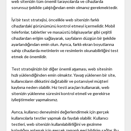
web sitenizin tüm önemli tarayıcılarda ve cihazlarda
sorunsuz şekilde çalıştığından emin olmanız gerekmektedir.
İyi bir test stratejisi, öncelikle web sitenizin farklı
cihazlardaki görünümünü kontrol etmeyi içermelidir. Mobil
telefonlar, tabletler ve masaüstü bilgisayarlar gibi çeşitli
cihazlardan erişim sağlayarak, sayfaların düzgün bir şekilde
ayarlandığından emin olun. Ayrıca, farklı ekran boyutlarına
sahip cihazlarda metinlerin ve resimlerin okunabilirliğini test
etmek de önemlidir.
Test stratejinizin bir diğer önemli aşaması, web sitesinin
hızlı yüklendiğinden emin olmaktır. Yavaş yüklenen bir site,
kullanıcıların dikkatini dağıtabilir ve potansiyel müşteri
kaybına neden olabilir. Hız testi araçları kullanarak, web
sitenizin yüklenme süresini kontrol etmeli ve gerekirse
iyileştirmeler yapmalısınız.
Ayrıca, kullanıcı deneyimini değerlendirmek için gerçek
kullanıcılarla testler yapmak da faydalı olabilir. Kullanıcı
testleri, web sitenizin kullanılabilirliğini ve gezinme
kolaylığını anlamak için gerçek zamanlı geri bildirim sağlar. Bu