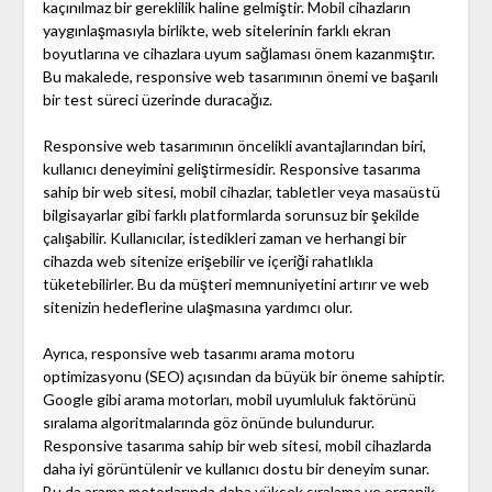
kaçınılmaz bir gereklilik haline gelmiştir. Mobil cihazların
yaygınlaşmasıyla birlikte, web sitelerinin farklı ekran
boyutlarına ve cihazlara uyum sağlaması önem kazanmıştır.
Bu makalede, responsive web tasarımının önemi ve başarılı
bir test süreci üzerinde duracağız.
Responsive web tasarımının öncelikli avantajlarından biri,
kullanıcı deneyimini geliştirmesidir. Responsive tasarıma
sahip bir web sitesi, mobil cihazlar, tabletler veya masaüstü
bilgisayarlar gibi farklı platformlarda sorunsuz bir şekilde
çalışabilir. Kullanıcılar, istedikleri zaman ve herhangi bir
cihazda web sitenize erişebilir ve içeriği rahatlıkla
tüketebilirler. Bu da müşteri memnuniyetini artırır ve web
sitenizin hedeflerine ulaşmasına yardımcı olur.
Ayrıca, responsive web tasarımı arama motoru
optimizasyonu (SEO) açısından da büyük bir öneme sahiptir.
Google gibi arama motorları, mobil uyumluluk faktörünü
sıralama algoritmalarında göz önünde bulundurur.
Responsive tasarıma sahip bir web sitesi, mobil cihazlarda
daha iyi görüntülenir ve kullanıcı dostu bir deneyim sunar.
Bu da arama motorlarında daha yüksek sıralama ve organik