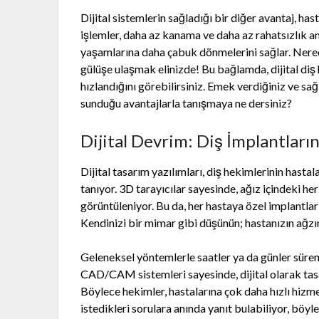
Dijital sistemlerin sağladığı bir diğer avantaj, ha
işlemler, daha az kanama ve daha az rahatsızlık anl
yaşamlarına daha çabuk dönmelerini sağlar. Nered
gülüşe ulaşmak elinizde! Bu bağlamda, dijital diş h
hızlandığını görebilirsiniz. Emek verdiğiniz ve sağ
sunduğu avantajlarla tanışmaya ne dersiniz?
Dijital Devrim: Diş İmplantları
Dijital tasarım yazılımları, diş hekimlerinin hastal
tanıyor. 3D tarayıcılar sayesinde, ağız içindeki h
görüntüleniyor. Bu da, her hastaya özel implantları
Kendinizi bir mimar gibi düşünün; hastanızın ağzın
Geleneksel yöntemlerle saatler ya da günler süren 
CAD/CAM sistemleri sayesinde, dijital olarak tasa
Böylece hekimler, hastalarına çok daha hızlı hizme
istedikleri sorulara anında yanıt bulabiliyor, böyle