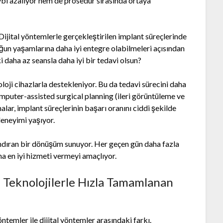
aybı azalıyor hem de prosedür sırasında ortaya
jital yöntemlerle gerçekleştirilen implant süreçlerinde
oğun yaşamlarına daha iyi entegre olabilmeleri açısından
i daha az seansla daha iyi bir tedavi olsun?
oloji cihazlarla destekleniyor. Bu da tedavi sürecini daha
mputer-assisted surgical planning (ileri görüntüleme ve
lar, implant süreçlerinin başarı oranını ciddi şekilde
 deneyimi yaşıyor.
ndıran bir dönüşüm sunuyor. Her geçen gün daha fazla
na en iyi hizmeti vermeyi amaçlıyor.
l Teknolojilerle Hızla Tamamlanan
ntemler ile dijital yöntemler arasındaki farkı.