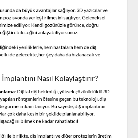
nusunda da büyük avantajlar sağlıyor. 3D yazıcılar ve
en pozisyonda yerleştirilmesini sağlıyor. Geleneksel
nimize ediliyor. Kendi gözünüzle görünce, doğru
 değiştirebileceğini anlayabiliyorsunuz.
liğindeki yeniliklerle, hem hastalara hem de diş
belki de gelecekte, her şey daha da hızlanacak ve
 İmplantını Nasıl Kolaylaştırır?
lanlama
: Dijital diş hekimliği, yüksek çözünürlüklü 3D
yapılan röntgenlerin ötesine geçen bu teknoloji, diş
lde görme imkanı tanıyor. Bu sayede, diş implantının
ylar çok daha kesin bir şekilde planlanabiliyor.
ışacağını bilmek ne kadar rahatlatıcı!
liği ile birlikte, diş implantı ve diğer protezlerin üretim