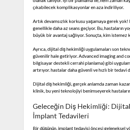
olanak tanıyor. İyi bir planlama ile, hem zaman k
çıkabilecek komplikasyonlar en aza indiriliyor.
Artık devamsızlık korkusu yaşamaya gerek yok! Di
genellikle daha az seans geçiyor. Bu, hastaların y
büyük bir avantaj sağlıyor. Sonuçta, kim istemez k
Ayrıca, dijital diş hekimliği uygulamaları son tekn
güvenilir hale getiriyor. Advanced imaging and co
bilgisayar destekli cerrahi planlama) gibi uygulama
artırıyor. hastalar daha güvenli ve hızlı bir tedavi
Dijital diş hekimliği, gerçek anlamda zaman kaza
klinik, bu yeni teknolojiyi benimseyerek hastaları
Geleceğin Diş Hekimliği: Dijita
İmplant Tedavileri
Bir düşünün, implant tedavisi öncesi geleneksel yö