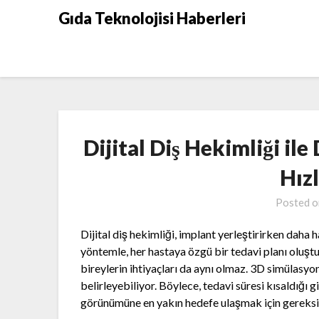
Skip
Gıda Teknolojisi Haberleri
to
content
Dijital Diş Hekimliği ile
Hız
Posted 
Dijital diş hekimliği, implant yerleştirirken daha 
yöntemle, her hastaya özgü bir tedavi planı oluştur
bireylerin ihtiyaçları da aynı olmaz. 3D simülasy
belirleyebiliyor. Böylece, tedavi süresi kısaldığı g
görünümüne en yakın hedefe ulaşmak için gereksi