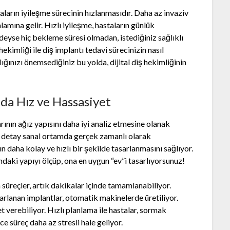
staların iyileşme sürecinin hızlanmasıdır. Daha az invaziv
amına gelir. Hızlı iyileşme, hastaların günlük
eyse hiç bekleme süresi olmadan, istediğiniz sağlıklı
ekimliği ile diş implantı tedavi sürecinizin nasıl
lığınızı önemsediğiniz bu yolda, dijital diş hekimliğinin
nda Hız ve Hassasiyet
arının ağız yapısını daha iyi analiz etmesine olanak
er detay sanal ortamda gerçek zamanlı olarak
n daha kolay ve hızlı bir şekilde tasarlanmasını sağlıyor.
daki yapıyı ölçüp, ona en uygun “ev”i tasarlıyorsunuz!
süreçler, artık dakikalar içinde tamamlanabiliyor.
rlanan implantlar, otomatik makinelerde üretiliyor.
t verebiliyor. Hızlı planlama ile hastalar, sormak
ce süreç daha az stresli hale geliyor.