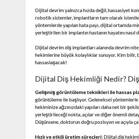
Dijital devrim yalnızca hızda değil, hassasiyet ko
robotik sistemler, implantların tam olarak istenil
yöntemlerde yapılan hata payı, dijital ortamda mi
yerleştirilen bir implantın hastanın hayatını nasıl
Dijital devrim diş implantları alanında devrim nite
hekimlerine büyük kolaylıklar sunuyor. Kim bilir, 
hassaslaşacak!
Dijital Diş Hekimliği Nedir? Diş
Gelişmiş görüntüleme teknikleri ile hassas p
görüntüleme ile başlıyor. Geleneksel yöntemlerle 
hekiminize ağzınızdaki yapıları daha net bir şeki
yerleştirileceği nokta, açılar ve diğer önemli deta
Düşünsene, doktorun doğru pozisyon ve açıyla çal
Hızlı ve etkili üretim süreçleri
: Dijital diş hekim