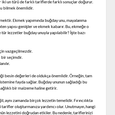
r iki un türü de farklı tariflerde farklı sonuçlar doğurur.
nu bilmek önemlidir.
i ekmektir. Ekmek yapımında buğday unu, mayalanma
luten yapısı genişler ve ekmek kabarır. Bu, ekmeğe o
 tür lezzetler buğday unuyla yapılabilir? İşte bazı
çin vazgeçilmezdir.
l bir seçimdir.
anılır.
diği besin değerleri de oldukça önemlidir. Örneğin, tam
sistemine fayda sağlar. Buğday ununun sağladığı bu
ağlıklı bir malzeme haline getirir.
, aynı zamanda birçok lezzetin temelidir. Fırıncılıkta
i tarifler oluşturmanıza yardımcı olur. Unutmayın, hangi
n lezzetini doğrudan etkiler. Bu nedenle, tariflerinizi