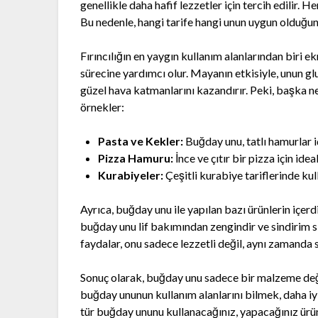
genellikle daha hafif lezzetler için tercih edilir. He
Bu nedenle, hangi tarife hangi unun uygun olduğu
Fırıncılığın en yaygın kullanım alanlarından bir
sürecine yardımcı olur. Mayanın etkisiyle, unun g
güzel hava katmanlarını kazandırır. Peki, başka ne
örnekler:
Pasta ve Kekler:
Buğday unu, tatlı hamurlar i
Pizza Hamuru:
İnce ve çıtır bir pizza için idea
Kurabiyeler:
Çeşitli kurabiye tariflerinde kull
Ayrıca, buğday unu ile yapılan bazı ürünlerin içer
buğday unu lif bakımından zengindir ve sindirim 
faydalar, onu sadece lezzetli değil, aynı zamanda s
Sonuç olarak, buğday unu sadece bir malzeme değil
buğday ununun kullanım alanlarını bilmek, daha iy
tür buğday ununu kullanacağınız, yapacağınız ürünü