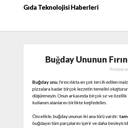
Skip
Gıda Teknolojisi Haberleri
to
content
Buğday Ununun Fırınc
Posted o
Buğday unu
, fırıncılıkta en çok tercih edilen m
pizzalara kadar birçok lezzetin temelini oluştu
düşünmeyin. Onun arkasında birçok sır ve özellik y
kullanım alanlarını birlikte keşfedelim.
Öncelikle, buğday ununun iki ana türü vardır:
tam
buğdayın tüm parçalarını içerir ve daha besleyicid