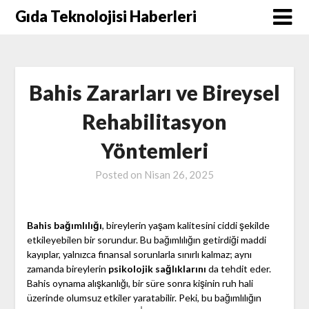
Skip
Gıda Teknolojisi Haberleri
to
content
Bahis Zararları ve Bireysel
Rehabilitasyon
Yöntemleri
Posted on
Nisan 26, 2025
Bahis bağımlılığı
, bireylerin yaşam kalitesini ciddi şekilde
etkileyebilen bir sorundur. Bu bağımlılığın getirdiği maddi
kayıplar, yalnızca finansal sorunlarla sınırlı kalmaz; aynı
zamanda bireylerin
psikolojik sağlıklarını
da tehdit eder.
Bahis oynama alışkanlığı, bir süre sonra kişinin ruh hali
üzerinde olumsuz etkiler yaratabilir. Peki, bu bağımlılığın