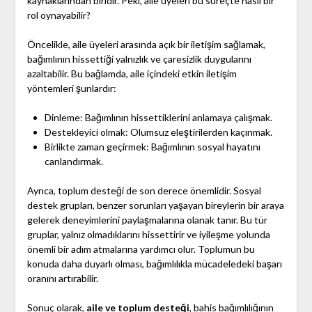
kaynaklarından biridir. Peki, aile üyeleri bu süreçte nasıl bir
rol oynayabilir?
Öncelikle, aile üyeleri arasında açık bir iletişim sağlamak,
bağımlının hissettiği yalnızlık ve çaresizlik duygularını
azaltabilir. Bu bağlamda, aile içindeki etkin iletişim
yöntemleri şunlardır:
Dinleme: Bağımlının hissettiklerini anlamaya çalışmak.
Destekleyici olmak: Olumsuz eleştirilerden kaçınmak.
Birlikte zaman geçirmek: Bağımlının sosyal hayatını
canlandırmak.
Ayrıca, toplum desteği de son derece önemlidir. Sosyal
destek grupları, benzer sorunları yaşayan bireylerin bir araya
gelerek deneyimlerini paylaşmalarına olanak tanır. Bu tür
gruplar, yalnız olmadıklarını hissettirir ve iyileşme yolunda
önemli bir adım atmalarına yardımcı olur. Toplumun bu
konuda daha duyarlı olması, bağımlılıkla mücadeledeki başarı
oranını artırabilir.
Sonuç olarak,
aile ve toplum desteği
, bahis bağımlılığının