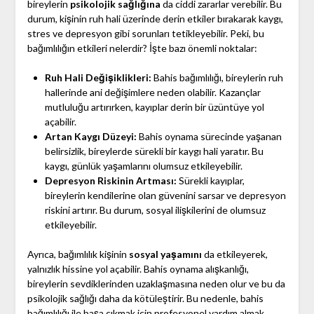
bireylerin
psikolojik sağlığına
da ciddi zararlar verebilir. Bu
durum, kişinin ruh hali üzerinde derin etkiler bırakarak kaygı,
stres ve depresyon gibi sorunları tetikleyebilir. Peki, bu
bağımlılığın etkileri nelerdir? İşte bazı önemli noktalar:
Ruh Hali Değişiklikleri:
Bahis bağımlılığı, bireylerin ruh
hallerinde ani değişimlere neden olabilir. Kazançlar
mutluluğu artırırken, kayıplar derin bir üzüntüye yol
açabilir.
Artan Kaygı Düzeyi:
Bahis oynama sürecinde yaşanan
belirsizlik, bireylerde sürekli bir kaygı hali yaratır. Bu
kaygı, günlük yaşamlarını olumsuz etkileyebilir.
Depresyon Riskinin Artması:
Sürekli kayıplar,
bireylerin kendilerine olan güvenini sarsar ve depresyon
riskini artırır. Bu durum, sosyal ilişkilerini de olumsuz
etkileyebilir.
Ayrıca, bağımlılık kişinin
sosyal yaşamını
da etkileyerek,
yalnızlık hissine yol açabilir. Bahis oynama alışkanlığı,
bireylerin sevdiklerinden uzaklaşmasına neden olur ve bu da
psikolojik sağlığı daha da kötüleştirir. Bu nedenle, bahis
bağımlılığı ile başa çıkmak için profesyonel yardım almak