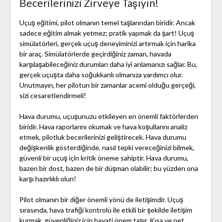
Becerilerinizi Zirveye Taşıyın!
Uçuş eğitimi, pilot olmanın temel taşlarından biridir. Ancak
sadece eğitim almak yetmez; pratik yapmak da şart! Uçuş
simülatörleri, gerçek uçuş deneyiminizi artırmak için harika
bir araç. Simülatörlerde geçirdiğiniz zaman, havada
karşılaşabileceğiniz durumları daha iyi anlamanızı sağlar. Bu,
gerçek uçuşta daha soğukkanlı olmanıza yardımcı olur.
Unutmayın, her pilotun bir zamanlar acemi olduğu gerçeği,
sizi cesaretlendirmeli!
Hava durumu, uçuşunuzu etkileyen en önemli faktörlerden
biridir. Hava raporlarını okumak ve hava koşullarını analiz
etmek, pilotluk becerilerinizi geliştirecek. Hava durumu
değişkenlik gösterdiğinde, nasıl tepki vereceğinizi bilmek,
güvenli bir uçuş için kritik öneme sahiptir. Hava durumu,
bazen bir dost, bazen de bir düşman olabilir; bu yüzden ona
karşı hazırlıklı olun!
Pilot olmanın bir diğer önemli yönü de iletişimdir. Uçuş
sırasında, hava trafiği kontrolü ile etkili bir şekilde iletişim
kurmak, güvenliğiniz için hayati önem taşır. Kısa ve net