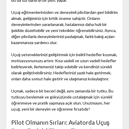
bu da sizi daha iyi bir pilot yapar.
Uçuş eğitmenlerinizden ve deneyimli pilotlardan geri bildirim
almak, gelişiminiz için kritik öneme sahiptir. Onların
deneyimlerinden yararlanarak, hatalarınızı daha hızlı bir
şekilde düzeltebilir ve yeni teknikler öğrenebilirsiniz. Ayrıca,
diğer pilotlarla deneyimlerinizi paylaşmak, farklı bakış açıları
kazanmanıza yardımcı olur.
Uçuş yeteneklerinizi geliştirmek için belirli hedefler koymak,
motivasyonunuzu artırır. Kısa vadeli ve uzun vadeli hedefler
belirleyerek, ilerlemenizi takip edebilir ve kendinizi sürekli
olarak geliştirebilirsiniz. Hedeflerinizi yazılı hale getirmek,
onları daha somut hale getirir ve ulaşmanızı kolaylaştırır.
Uçmak, sadece bir beceri değil, aynı zamanda bir tutku. Bu
tutkuyu beslemek ve gökyüzünde ustalaşmak için sürekli
öğrenmeye ve pratik yapmaya açık olun. Unutmayın, her
uçuş, yeni bir deneyim ve öğrenme fırsatıdır!
Pilot Olmanın Sırları: Aviatorda Uçuş