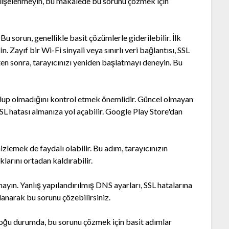
 Endişelenmeyin, bu makalede bu sorunu çözmek için
u sorun, genellikle basit çözümlerle giderilebilir. İlk
n. Zayıf bir Wi-Fi sinyali veya sınırlı veri bağlantısı, SSL
kten sonra, tarayıcınızı yeniden başlatmayı deneyin. Bu
olup olmadığını kontrol etmek önemlidir. Güncel olmayan
 SSL hatası almanıza yol açabilir. Google Play Store'dan
izlemek de faydalı olabilir. Bu adım, tarayıcınızın
larını ortadan kaldırabilir.
ayın. Yanlış yapılandırılmış DNS ayarları, SSL hatalarına
lanarak bu sorunu çözebilirsiniz.
ak çoğu durumda, bu sorunu çözmek için basit adımlar