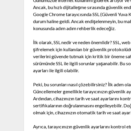
Günümüzde internet kullanımı giderek artıyor ve w
Ancak, bu hızlı dijitalleşme sırasında güvenlik endi
Google Chrome tarayıcısında SSL (Güvenli Yuva K
durum haline geldi. Ancak endişelenmeyin, bu maka
konusunda adım adım rehberlik edeceğiz.
İlk olarak, SSL nedir ve neden önemlidir? SSL, web si
şifrelemek için kullanılan bir güvenlik protokolüdür
verilerini güvende tutmak için kritik bir öneme 
sürümünde SSL ile ilgili sorunlar yaşanabilir. Bu so
ayarları ile ilgili olabilir.
Peki, bu sorunları nasıl çözebilirsiniz? İlk adım ol
Güncellemeler genellikle tarayıcınızın güvenlik ayar
Ardından, cihazınızın tarih ve saat ayarlarını kontr
sertifikalarının doğrulanmasını engelleyebilir. D
olmak için, cihazınızın otomatik tarih ve saat ayarl
Ayrıca, tarayıcınızın güvenlik ayarlarını kontrol 