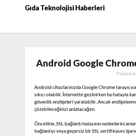
Skip
Gıda Teknolojisi Haberleri
to
content
Android Google Chrome
Posted o
Android cihazlarınızda Google Chrome tarayıcısın
sıkıcı olabilir. İnternette gezinirken bu hatayla ka
güvenlik endişeleri yaratabilir. Ancak endişelenme
çözebileceğinizi anlatacağım.
Öncelikle, SSL bağlantı hatasının nedenlerini anla
bağlantıyı veya geçersiz bir SSL sertifikasını işar