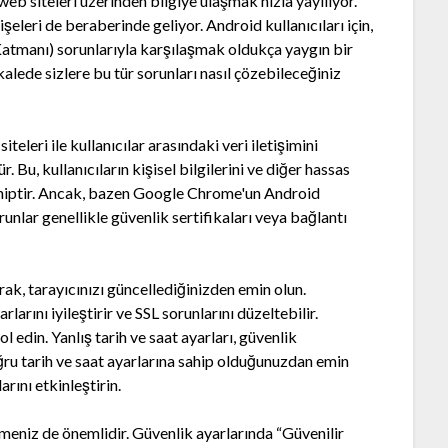
eb siteleri üzerinden bilgiye ulaşmak hızla yayılıyor.
şeleri de beraberinde geliyor. Android kullanıcıları için,
atmanı) sorunlarıyla karşılaşmak oldukça yaygın bir
lede sizlere bu tür sorunları nasıl çözebileceğiniz
teleri ile kullanıcılar arasındaki veri iletişimini
. Bu, kullanıcıların kişisel bilgilerini ve diğer hassas
sahiptir. Ancak, bazen Google Chrome'un Android
runlar genellikle güvenlik sertifikaları veya bağlantı
arak, tarayıcınızı güncellediğinizden emin olun.
larını iyileştirir ve SSL sorunlarını düzeltebilir.
ol edin. Yanlış tarih ve saat ayarları, güvenlik
oğru tarih ve saat ayarlarına sahip olduğunuzdan emin
arını etkinleştirin.
etmeniz de önemlidir. Güvenlik ayarlarında “Güvenilir