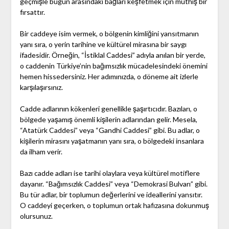
geçmişle bugün arasındaki bağları keşfetmek için müthiş bir
fırsattır.
Bir caddeye isim vermek, o bölgenin kimliğini yansıtmanın
yanı sıra, o yerin tarihine ve kültürel mirasına bir saygı
ifadesidir. Örneğin, “İstiklal Caddesi” adıyla anılan bir yerde,
o caddenin Türkiye’nin bağımsızlık mücadelesindeki önemini
hemen hissedersiniz. Her adımınızda, o döneme ait izlerle
karşılaşırsınız.
Cadde adlarının kökenleri genellikle şaşırtıcıdır. Bazıları, o
bölgede yaşamış önemli kişilerin adlarından gelir. Mesela,
“Atatürk Caddesi” veya “Gandhi Caddesi” gibi. Bu adlar, o
kişilerin mirasını yaşatmanın yanı sıra, o bölgedeki insanlara
da ilham verir.
Bazı cadde adları ise tarihi olaylara veya kültürel motiflere
dayanır. “Bağımsızlık Caddesi” veya “Demokrasi Bulvarı” gibi.
Bu tür adlar, bir toplumun değerlerini ve ideallerini yansıtır.
O caddeyi geçerken, o toplumun ortak hafızasına dokunmuş
olursunuz.