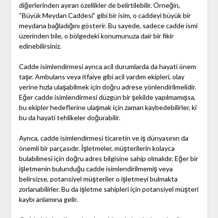
diğerlerinden ayıran özellikler de belirtilebilir. Örneğin,
“Büyük Meydan Caddesi” gibi bir isim, o caddeyi büyük bir
meydana bağladığını gösterir. Bu sayede, sadece cadde ismi
üzerinden bile, o bölgedeki konumunuza dair bir fikir
edinebilirsiniz.
Cadde isimlendirmesi ayrıca acil durumlarda da hayati önem
taşır. Ambulans veya itfaiye gibi acil yardım ekipleri, olay
yerine hızla ulaşabilmek için doğru adrese yönlendirilmelidir.
Eğer cadde isimlendirmesi düzgün bir şekilde yapılmamışsa,
bu ekipler hedeflerine ulaşmak için zaman kaybedebilirler, ki
bu da hayati tehlikeler doğurabilir.
Ayrıca, cadde isimlendirmesi ticaretin ve iş dünyasının da
önemli bir parçasıdır. İşletmeler, müşterilerin kolayca
bulabilmesi için doğru adres bilgisine sahip olmalıdır. Eğer bir
işletmenin bulunduğu cadde isimlendirilmemiş veya
belirsizse, potansiyel müşteriler o işletmeyi bulmakta
zorlanabilirler. Bu da işletme sahipleri için potansiyel müşteri
kaybı anlamına gelir.