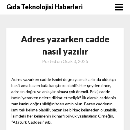
Skip
Gıda Teknolojisi Haberleri
to
content
Adres yazarken cadde
nasıl yazılır
Posted on
Ocak 3, 2025
Adres yazarken cadde ismini doğru yazmak aslında oldukça
basit ama bazen kafa karıştırıcı olabilir. Her şeyden önce,
adresin doğru ve anlaşılır olması çok önemli. Peki, cadde
ismini yazarken nelere dikkat etmeliyiz? İlk olarak, caddenin
tam ismini doğru bildiğinizden emin olun. Bazen caddenin
ismi tek kelime olabilir, bazen ise birkaç kelimeden oluşabilir.
İsimdeki her kelimenin ilk harfi büyük yazılmalıdır. Örneğin,
“Atatürk Caddesi” gibi.