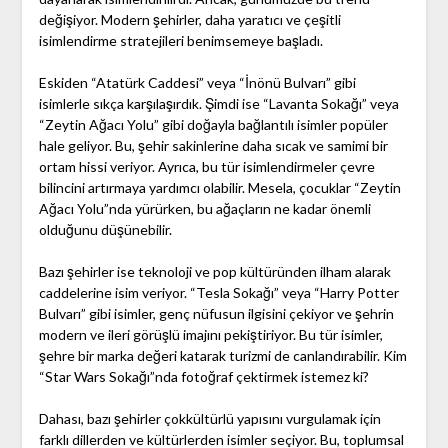
değişiyor. Modern şehirler, daha yaratıcı ve çeşitli
isimlendirme stratejileri benimsemeye başladı.
Eskiden “Atatürk Caddesi” veya “İnönü Bulvarı” gibi
isimlerle sıkça karşılaşırdık. Şimdi ise “Lavanta Sokağı” veya
“Zeytin Ağacı Yolu” gibi doğayla bağlantılı isimler popüler
hale geliyor. Bu, şehir sakinlerine daha sıcak ve samimi bir
ortam hissi veriyor. Ayrıca, bu tür isimlendirmeler çevre
bilincini artırmaya yardımcı olabilir. Mesela, çocuklar “Zeytin
Ağacı Yolu”nda yürürken, bu ağaçların ne kadar önemli
olduğunu düşünebilir.
Bazı şehirler ise teknoloji ve pop kültüründen ilham alarak
caddelerine isim veriyor. “Tesla Sokağı” veya “Harry Potter
Bulvarı” gibi isimler, genç nüfusun ilgisini çekiyor ve şehrin
modern ve ileri görüşlü imajını pekiştiriyor. Bu tür isimler,
şehre bir marka değeri katarak turizmi de canlandırabilir. Kim
“Star Wars Sokağı”nda fotoğraf çektirmek istemez ki?
Dahası, bazı şehirler çokkültürlü yapısını vurgulamak için
farklı dillerden ve kültürlerden isimler seçiyor. Bu, toplumsal