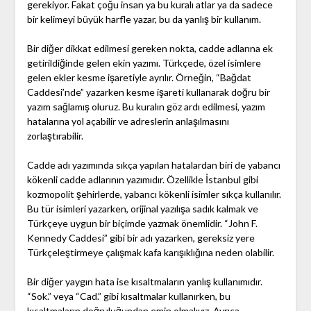
gerekiyor. Fakat çoğu insan ya bu kuralı atlar ya da sadece
bir kelimeyi büyük harfle yazar, bu da yanlış bir kullanım.
Bir diğer dikkat edilmesi gereken nokta, cadde adlarına ek
getirildiğinde gelen ekin yazımı. Türkçede, özel isimlere
gelen ekler kesme işaretiyle ayrılır. Örneğin, “Bağdat
Caddesi’nde” yazarken kesme işareti kullanarak doğru bir
yazım sağlamış oluruz. Bu kuralın göz ardı edilmesi, yazım
hatalarına yol açabilir ve adreslerin anlaşılmasını
zorlaştırabilir.
Cadde adı yazımında sıkça yapılan hatalardan biri de yabancı
kökenli cadde adlarının yazımıdır. Özellikle İstanbul gibi
kozmopolit şehirlerde, yabancı kökenli isimler sıkça kullanılır.
Bu tür isimleri yazarken, orijinal yazılışa sadık kalmak ve
Türkçeye uygun bir biçimde yazmak önemlidir. “John F.
Kennedy Caddesi” gibi bir adı yazarken, gereksiz yere
Türkçeleştirmeye çalışmak kafa karışıklığına neden olabilir.
Bir diğer yaygın hata ise kısaltmaların yanlış kullanımıdır.
“Sok.” veya “Cad.” gibi kısaltmalar kullanırken, bu
kısaltmaların doğruluğundan emin olmalıyız. Ayrıca,