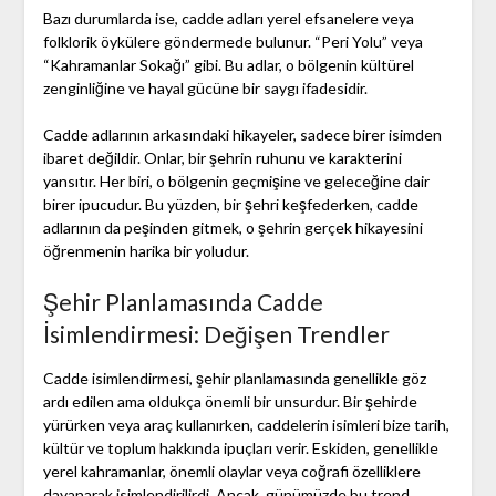
Bazı durumlarda ise, cadde adları yerel efsanelere veya
folklorik öykülere göndermede bulunur. “Peri Yolu” veya
“Kahramanlar Sokağı” gibi. Bu adlar, o bölgenin kültürel
zenginliğine ve hayal gücüne bir saygı ifadesidir.
Cadde adlarının arkasındaki hikayeler, sadece birer isimden
ibaret değildir. Onlar, bir şehrin ruhunu ve karakterini
yansıtır. Her biri, o bölgenin geçmişine ve geleceğine dair
birer ipucudur. Bu yüzden, bir şehri keşfederken, cadde
adlarının da peşinden gitmek, o şehrin gerçek hikayesini
öğrenmenin harika bir yoludur.
Şehir Planlamasında Cadde
İsimlendirmesi: Değişen Trendler
Cadde isimlendirmesi, şehir planlamasında genellikle göz
ardı edilen ama oldukça önemli bir unsurdur. Bir şehirde
yürürken veya araç kullanırken, caddelerin isimleri bize tarih,
kültür ve toplum hakkında ipuçları verir. Eskiden, genellikle
yerel kahramanlar, önemli olaylar veya coğrafi özelliklere
dayanarak isimlendirilirdi. Ancak, günümüzde bu trend